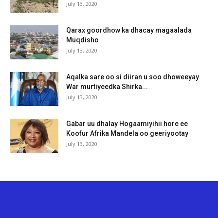
July 13, 2020
Qarax goordhow ka dhacay magaalada
Muqdisho
July 13, 2020
Aqalka sare oo si diiran u soo dhoweeyay
War murtiyeedka Shirka...
July 13, 2020
Gabar uu dhalay Hogaamiyihii hore ee
Koofur Afrika Mandela oo geeriyootay
July 13, 2020