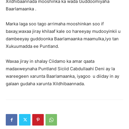
Xildhibaannada mooshinka ka wada Guddoomiyaha
Baarlamaanka .
Marka laga soo tago arrimaha mooshinkan soo if
baxay,waxaa jiray khilaaf kale oo hareeyay mudooyinkii u
dambeeyay guddoonka Baarlamaanka maamulka,iyo tan
Xukuumadda ee Puntland.
Waxaa jiray in shalay Ciidamo ka amar qaata
madaxweynaha Puntland Siciid Cabdullaahi Deni ay la
wareegeen xarunta Baarlamaanka, iyagoo u diiday in ay
galaan gudaha xarunta Xildhibaannada.