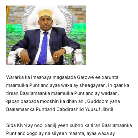
Wararka ka imaanaya magaalada Garowe ee xarunta
maamulka Puntland ayaa waxa ay sheegayaan, in qaar ka
tirsan Baarlamaanka maamulka Puntland ay wadaan,
qaban qaabada mooshin ka dhan ah , Guddoomiyaha
Baalamaanka Puntland Cabdirashiid Yuusuf Jibriil.
Sida KNN ay noo xaqiijiyeen xubno ka tiran Baarlamaanka
Puntland xogo ay na siiyeen maanta, ayaa waxa ay