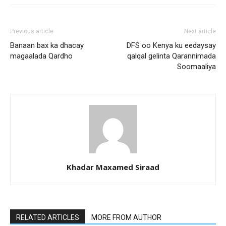
Previous article
Next article
Banaan bax ka dhacay
DFS oo Kenya ku eedaysay
magaalada Qardho
qalqal gelinta Qarannimada
Soomaaliya
Khadar Maxamed Siraad
RELATED ARTICLES
MORE FROM AUTHOR