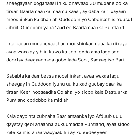
sheegayaan xogahaasi in ku dhawaad 30 mudane oo ka
tirsan Baarlamaanka maamulkaasi, ay daba ka riixayaan
mooshinkan ka dhan ah Guddoomiye Cabdirashiid Yuusuf
Jibriil, Guddoomiyaha 1aad ee Baarlamaanka Puntland.
Inta badan mudaneyaashan mooshinkan daba ka riixaya
ayaa waxa ay yihiin kuwo ka soo jeeda ama laga soo
doortay deegaannada gobollada Sool, Sanaag iyo Bari.
Sababta ka dambeysa mooshinkan, ayaa waxaa lagu
sheegay in Guddoomiyuhu uu ku xad gudbay qaar ka
tirsan Xeer-hoosaadka Golaha iyo sidoo kale Dastuurka
Puntland qodobbo ka mid ah.
Kala qaybinta xubnaha Baarlamaanka iyo Afduub uu u
gaystay gebi ahaanba Xukuumadda Puntland, ayaa sidoo
kale ka mid ahaa waxyaabihii ay ku eedeeyeen