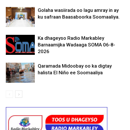
Golaha wasiirada oo lagu amray in ay
ku safraan Baasaboorka Soomaaliya.
Ka dhageyso Radio Markabley
Barnaamijka Wadaaga SOMA 06-8-
2026
Qaramada Midoobay oo ka digtay
halista El Niño ee Soomaaliya