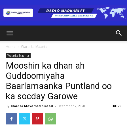
Radio
Home
Wararka Maanta
Wararka Maanta
Markabley
Mooshin ka dhan ah
Guddoomiyaha
Baarlamaanka Puntland oo
(RM)
ka socday Garowe
By
Khadar Maxamed Siraad
-
December 2, 2020
29