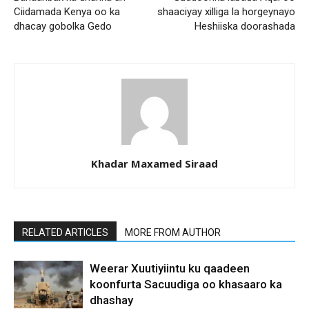
Ciidamada Kenya oo ka
shaaciyay xilliga la horgeynayo
dhacay gobolka Gedo
Heshiiska doorashada
Khadar Maxamed Siraad
RELATED ARTICLES
MORE FROM AUTHOR
Weerar Xuutiyiintu ku qaadeen
koonfurta Sacuudiga oo khasaaro ka
dhashay