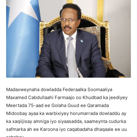
Madaxweynaha dowladda Federaalka Soomaaliya
Maxamed Cabdullaahi Farmaajo oo Khudbad ka jeediyey
Meertada 75-aad ee Golaha Guud ee Qaramada
Midoobay ayaa ka warbixiyey horumarrada dowladdu ay
ka xaqiijisay amniga iyo siyaasadda, saameynta cudurka
safmarka ah ee Karoona iyo caqabadaha dhaqaale ee uu