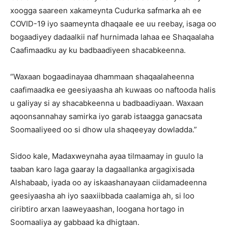
xoogga saareen xakameynta Cudurka safmarka ah ee
COVID-19 iyo saameynta dhaqaale ee uu reebay, isaga oo
bogaadiyey dadaalkii naf hurnimada lahaa ee Shaqaalaha
Caafimaadku ay ku badbaadiyeen shacabkeenna.
“Waxaan bogaadinayaa dhammaan shaqaalaheenna
caafimaadka ee geesiyaasha ah kuwaas oo naftooda halis
u galiyay si ay shacabkeenna u badbaadiyaan. Waxaan
aqoonsannahay samirka iyo garab istaagga ganacsata
Soomaaliyeed oo si dhow ula shaqeeyay dowladda.”
Sidoo kale, Madaxweynaha ayaa tilmaamay in guulo la
taaban karo laga gaaray la dagaallanka argagixisada
Alshabaab, iyada oo ay iskaashanayaan ciidamadeenna
geesiyaasha ah iyo saaxiibbada caalamiga ah, si loo
ciribtiro arxan laaweyaashan, loogana hortago in
Soomaaliya ay gabbaad ka dhigtaan.