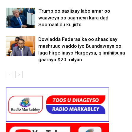
Trump oo saxiixay labo amar oo
waaweyn oo saameyn kara dad
Soomaalidu ku jirto
Dowladda Federaalka oo shaacisay
mashruuc waddo iyo Buundaweyn oo
laga hirgelinayo Hargeysa, qiimihiisuna
gaarayo $20 milyan