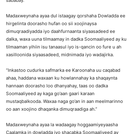
sababay.
Madaxweynaha ayaa dul istaagay qorshaha Dowladda ee
hirgelinta doorasho hufan oo sii xoojinaysa
dimuqraadiyadda iyo daahfurnaanta siyaasadeed ee
dalka, waxa uuna tilmaamay in dadka Soomaaliyeed ay ku
tilmaaman yihiin isu tanaasul iyo is-qancin oo fure u ah
xasilloonida siyaasadeed, midnimada iyo wadajirka.
“Inkastoo cudurka safmarka ee Karoonaha uu caqabad
ahaa, haddana waxaan ku howlannahay ka shaqaynta
hannaan doorasho loo dhanyahay, taas oo dadka
Soomaaliyeed ay kaga go’aan gaari karaan
mustaqbalkooda. Waxaa naga go’an in aan meelmarinno
oo aan xoojino dhaqanka dimuqraadiga ah.”
Madaxweynaha ayaa la wadaagay hoggaamiyeyaasha
Caalamka in dowladda iyo shacabka Soomaaliyeed ay