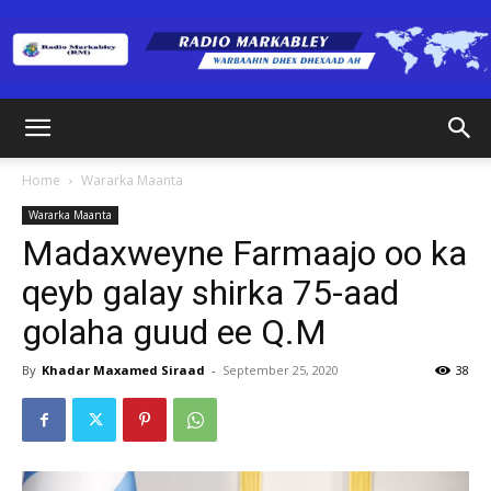
Radio
Home
Wararka Maanta
Wararka Maanta
Markabley
Madaxweyne Farmaajo oo ka
qeyb galay shirka 75-aad
golaha guud ee Q.M
(RM)
By
Khadar Maxamed Siraad
-
September 25, 2020
38