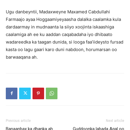
Ugu danbeyntii, Madaxweyne Maxamed Cabdullahi
Farmaajo ayaa Hoggaamiyeyaasha dalalka caalamka kula
dardaarmay in mudnaanta la siiyo xoojinta iskaashiga
caalamiga ah ee ku aaddan caqabadaha iyo dhibaato
wadareedka ka taagan dunida, si looga faa’iideysto fursad
kasta oo lagu gaari karo duni nabdoon, horumarsan oo
barwaaqana ah.
Previous article
Next article
Banaanbax ka dhanka ah
Guddoonka labada Aqal oo