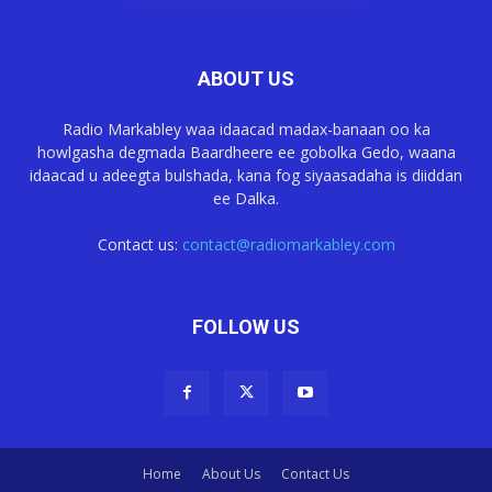
ABOUT US
Radio Markabley waa idaacad madax-banaan oo ka
howlgasha degmada Baardheere ee gobolka Gedo, waana
idaacad u adeegta bulshada, kana fog siyaasadaha is diiddan
ee Dalka.
Contact us:
contact@radiomarkabley.com
FOLLOW US
Home
About Us
Contact Us