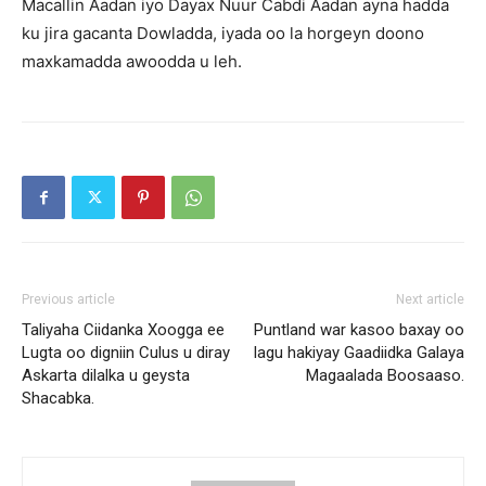
Macallin Aadan iyo Dayax Nuur Cabdi Aadan ayna hadda
ku jira gacanta Dowladda, iyada oo la horgeyn doono
maxkamadda awoodda u leh.
Previous article
Next article
Taliyaha Ciidanka Xoogga ee
Puntland war kasoo baxay oo
Lugta oo digniin Culus u diray
lagu hakiyay Gaadiidka Galaya
Askarta dilalka u geysta
Magaalada Boosaaso.
Shacabka.