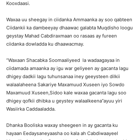
Kooxdaasi.
Waxaa uu sheegay in ciidanka Ammaanka ay soo qabteen
Ciidankii ka dambeeyay dhaawac galabta Muqdisho loogu
geystay Mahad Cabdiraxmaan oo rasaas ay fureen
ciidanka dowladda ku dhaawacmay.
“Waxaan Shacabka Soomaaliyeed la wadaagayaa in
ciidamada amaanka ay igu war geliyeen ay gacanta lagu
dhigey dadkii lagu tuhunsanaa iney geeysteen dilkii
walaalaheena Sakariye Maxamuud Xuseen iyo Sowdo
Maxamuud Xuseen,Sidoo kale waxaa gacanta lagu soo
dhigey qofkii dhibka u geystey walaalkeena”ayuu yiri
Wasiirka Caddaaladda.
Dhanka Booliska waxay sheegeen in ay gacanta ku
hayaan Eedaysaneyaasha oo kala ah Cabdiwaayeel