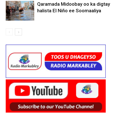
Qaramada Midoobay oo ka digtay
halista El Niño ee Soomaaliya