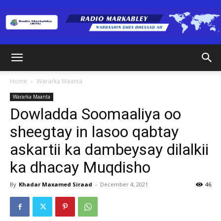
Radio
Home
Wararka Maanta
Wararka Maanta
Markabley
Dowladda Soomaaliya oo
sheegtay in lasoo qabtay
askartii ka dambeysay dilalkii
(RM)
ka dhacay Muqdisho
By
Khadar Maxamed Siraad
-
December 4, 2021
46