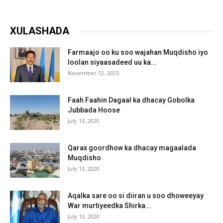
XULASHADA
Farmaajo oo ku soo wajahan Muqdisho iyo
loolan siyaasadeed uu ka...
November 12, 2025
Faah Faahin Dagaal ka dhacay Gobolka
Jubbada Hoose
July 13, 2020
Qarax goordhow ka dhacay magaalada
Muqdisho
July 13, 2020
Aqalka sare oo si diiran u soo dhoweeyay
War murtiyeedka Shirka...
July 13, 2020