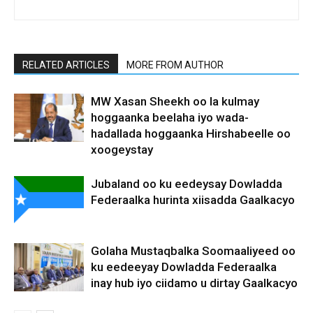
RELATED ARTICLES
MORE FROM AUTHOR
MW Xasan Sheekh oo la kulmay
hoggaanka beelaha iyo wada-
hadallada hoggaanka Hirshabeelle oo
xoogeystay
Jubaland oo ku eedeysay Dowladda
Federaalka hurinta xiisadda Gaalkacyo
Golaha Mustaqbalka Soomaaliyeed oo
ku eedeeyay Dowladda Federaalka
inay hub iyo ciidamo u dirtay Gaalkacyo