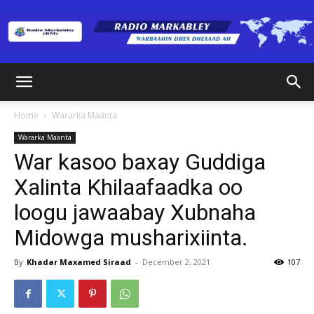
Radio
Home
Wararka Maanta
Wararka Maanta
Markabley
War kasoo baxay Guddiga
Xalinta Khilaafaadka oo
loogu jawaabay Xubnaha
(RM)
Midowga musharixiinta.
By
Khadar Maxamed Siraad
-
December 2, 2021
107