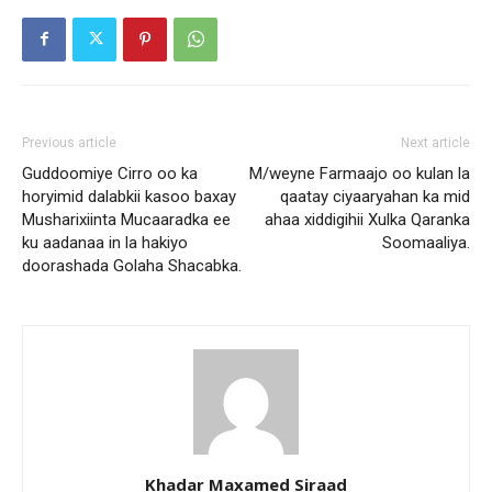
Previous article
Next article
Guddoomiye Cirro oo ka
M/weyne Farmaajo oo kulan la
horyimid dalabkii kasoo baxay
qaatay ciyaaryahan ka mid
Musharixiinta Mucaaradka ee
ahaa xiddigihii Xulka Qaranka
ku aadanaa in la hakiyo
Soomaaliya.
doorashada Golaha Shacabka.
Khadar Maxamed Siraad