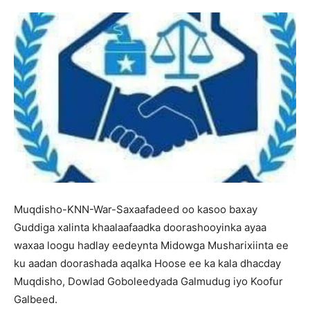
Muqdisho-KNN-War-Saxaafadeed oo kasoo baxay
Guddiga xalinta khaalaafaadka doorashooyinka ayaa
waxaa loogu hadlay eedeynta Midowga Musharixiinta ee
ku aadan doorashada aqalka Hoose ee ka kala dhacday
Muqdisho, Dowlad Goboleedyada Galmudug iyo Koofur
Galbeed.