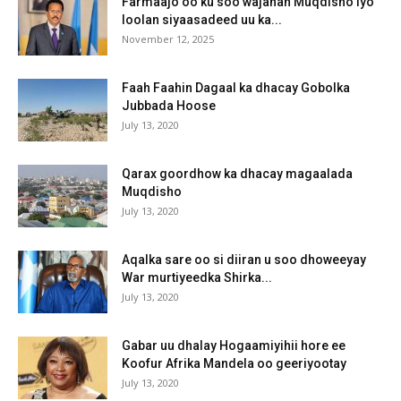
Farmaajo oo ku soo wajahan Muqdisho iyo
loolan siyaasadeed uu ka...
November 12, 2025
Faah Faahin Dagaal ka dhacay Gobolka
Jubbada Hoose
July 13, 2020
Qarax goordhow ka dhacay magaalada
Muqdisho
July 13, 2020
Aqalka sare oo si diiran u soo dhoweeyay
War murtiyeedka Shirka...
July 13, 2020
Gabar uu dhalay Hogaamiyihii hore ee
Koofur Afrika Mandela oo geeriyootay
July 13, 2020