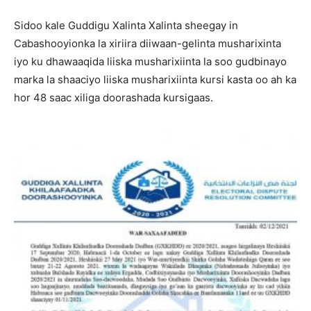
Sidoo kale Guddigu Xalinta Xalinta sheegay in
Cabashooyionka la xiriira diiwaan-gelinta musharixinta
iyo ku dhawaaqida liiska musharixiinta la soo gudbinayo
marka la shaaciyo liiska musharixiinta kursi kasta oo ah ka
hor 48 saac xiliga doorashada kursigaas.