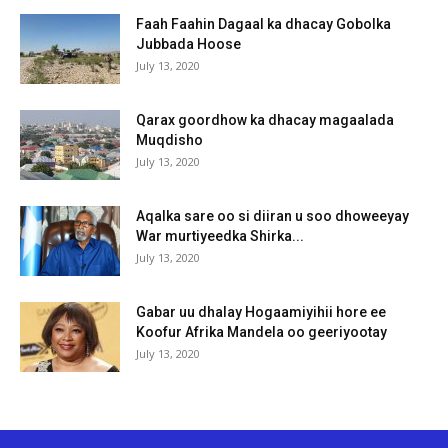
Faah Faahin Dagaal ka dhacay Gobolka
Jubbada Hoose
July 13, 2020
Qarax goordhow ka dhacay magaalada
Muqdisho
July 13, 2020
Aqalka sare oo si diiran u soo dhoweeyay
War murtiyeedka Shirka...
July 13, 2020
Gabar uu dhalay Hogaamiyihii hore ee
Koofur Afrika Mandela oo geeriyootay
July 13, 2020