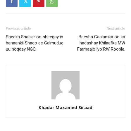
Previous article
Next article
Sheekh Shaakir oo sheegay in
Beesha Caalamka oo ka
hanaankii Shaqo ee Galmudug
hadashay Khilaafka MW
uu noqday NGO.
Farmaajo iyo RW Rooble.
Khadar Maxamed Siraad