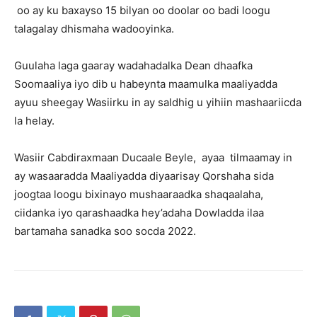
oo ay ku baxayso 15 bilyan oo doolar oo badi loogu
talagalay dhismaha wadooyinka.
Guulaha laga gaaray wadahadalka Dean dhaafka
Soomaaliya iyo dib u habeynta maamulka maaliyadda
ayuu sheegay Wasiirku in ay saldhig u yihiin mashaariicda
la helay.
Wasiir Cabdiraxmaan Ducaale Beyle, ayaa tilmaamay in
ay wasaaradda Maaliyadda diyaarisay Qorshaha sida
joogtaa loogu bixinayo mushaaraadka shaqaalaha,
ciidanka iyo qarashaadka hey’adaha Dowladda ilaa
bartamaha sanadka soo socda 2022.