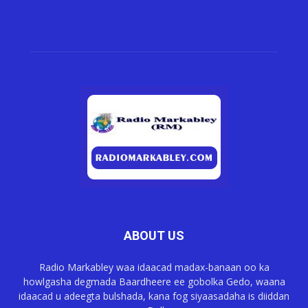
ABOUT US
Radio Markabley waa idaacad madax-banaan oo ka
howlgasha degmada Baardheere ee gobolka Gedo, waana
idaacad u adeegta bulshada, kana fog siyaasadaha is diiddan