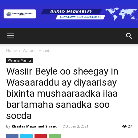
Radio
Home
Wararka Maanta
Wararka Maanta
Markabley
Wasiir Beyle oo sheegay in
Wasaaraddu ay diyaarisay
bixinta mushaaraadka ilaa
(RM)
bartamaha sanadka soo
socda
By
Khadar Maxamed Siraad
-
October 2, 2021
27