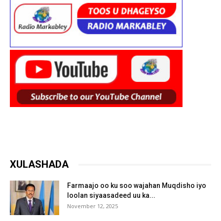
XULASHADA
Farmaajo oo ku soo wajahan Muqdisho iyo
loolan siyaasadeed uu ka...
November 12, 2025