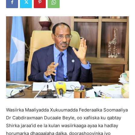
Wasiirka Maaliyadda Xukuumadda Federaalka Soomaaliya
Dr Cabdiraxmaan Ducaale Beyle, oo xafiiska ku qabtay
Shirka jaraa’id ee la kulan wasiirkaaga ayaa ka hadlay
horumarka dhaqaalaha dalka, doorashooyinka iyo