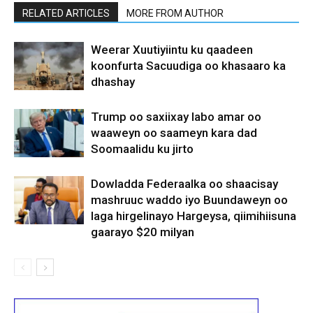
RELATED ARTICLES
MORE FROM AUTHOR
Weerar Xuutiyiintu ku qaadeen
koonfurta Sacuudiga oo khasaaro ka
dhashay
Trump oo saxiixay labo amar oo
waaweyn oo saameyn kara dad
Soomaalidu ku jirto
Dowladda Federaalka oo shaacisay
mashruuc waddo iyo Buundaweyn oo
laga hirgelinayo Hargeysa, qiimihiisuna
gaarayo $20 milyan