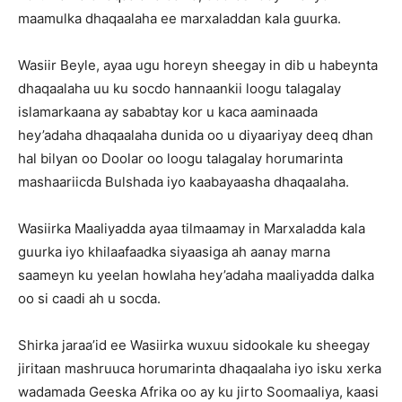
maamulka dhaqaalaha ee marxaladdan kala guurka.
Wasiir Beyle, ayaa ugu horeyn sheegay in dib u habeynta
dhaqaalaha uu ku socdo hannaankii loogu talagalay
islamarkaana ay sababtay kor u kaca aaminaada
hey’adaha dhaqaalaha dunida oo u diyaariyay deeq dhan
hal bilyan oo Doolar oo loogu talagalay horumarinta
mashaariicda Bulshada iyo kaabayaasha dhaqaalaha.
Wasiirka Maaliyadda ayaa tilmaamay in Marxaladda kala
guurka iyo khilaafaadka siyaasiga ah aanay marna
saameyn ku yeelan howlaha hey’adaha maaliyadda dalka
oo si caadi ah u socda.
Shirka jaraa’id ee Wasiirka wuxuu sidookale ku sheegay
jiritaan mashruuca horumarinta dhaqaalaha iyo isku xerka
wadamada Geeska Afrika oo ay ku jirto Soomaaliya, kaasi