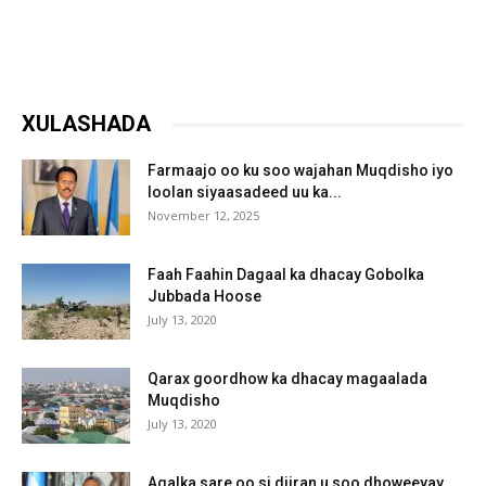
XULASHADA
Farmaajo oo ku soo wajahan Muqdisho iyo
loolan siyaasadeed uu ka...
November 12, 2025
Faah Faahin Dagaal ka dhacay Gobolka
Jubbada Hoose
July 13, 2020
Qarax goordhow ka dhacay magaalada
Muqdisho
July 13, 2020
Aqalka sare oo si diiran u soo dhoweeyay