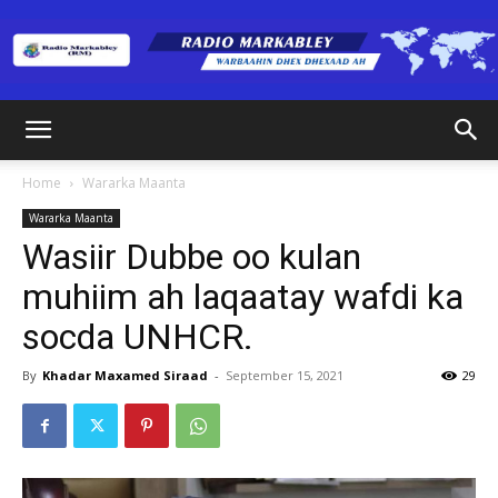
Radio
Home
Wararka Maanta
Wararka Maanta
Markabley
Wasiir Dubbe oo kulan
muhiim ah laqaatay wafdi ka
socda UNHCR.
(RM)
By
Khadar Maxamed Siraad
-
September 15, 2021
29