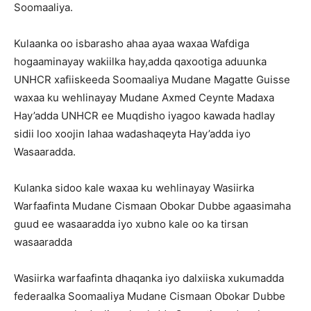
Soomaaliya.
Kulaanka oo isbarasho ahaa ayaa waxaa Wafdiga
hogaaminayay wakiilka hay,adda qaxootiga aduunka
UNHCR xafiiskeeda Soomaaliya Mudane Magatte Guisse
waxaa ku wehlinayay Mudane Axmed Ceynte Madaxa
Hay’adda UNHCR ee Muqdisho iyagoo kawada hadlay
sidii loo xoojin lahaa wadashaqeyta Hay’adda iyo
Wasaaradda.
Kulanka sidoo kale waxaa ku wehlinayay Wasiirka
Warfaafinta Mudane Cismaan Obokar Dubbe agaasimaha
guud ee wasaaradda iyo xubno kale oo ka tirsan
wasaaradda
Wasiirka warfaafinta dhaqanka iyo dalxiiska xukumadda
federaalka Soomaaliya Mudane Cismaan Obokar Dubbe