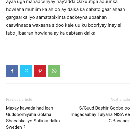
ayaa uga mahadceliyay hay’adda Qaxuutiga aduunka
howlaha muhiim ka ah oo ay dalka ka qabato gaar ahaan
gargaarka iyo samatabixinta dadkeyna ubaahan
caawinaada waxaana sidoo kale uu ku booriyay inay sii
labo jibaaran howlaha ay ka qabtaan dalka.
Previous article
Next article
Maxay kawada had leen
S/Guud Bashiir Goobe oo
Guddoomiyaha Golaha
magacaabay Talyaha NISA ee
Shacabka iyo Safiirka dalka
G.Banaadir
Sweden ?