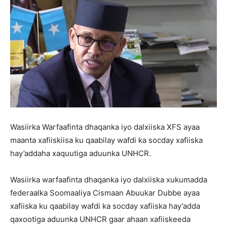
Wasiirka Warfaafinta dhaqanka iyo dalxiiska XFS ayaa
maanta xafiiskiisa ku qaabilay wafdi ka socday xafiiska
hay’addaha xaquutiga aduunka UNHCR.
Wasiirka warfaafinta dhaqanka iyo dalxiiska xukumadda
federaalka Soomaaliya Cismaan Abuukar Dubbe ayaa
xafiiska ku qaabilay wafdi ka socday xafiiska hay’adda
qaxootiga aduunka UNHCR gaar ahaan xafiiskeeda