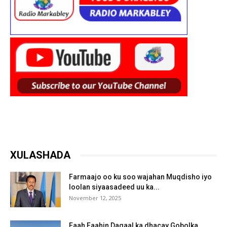
XULASHADA
Farmaajo oo ku soo wajahan Muqdisho iyo
loolan siyaasadeed uu ka...
November 12, 2025
Faah Faahin Dagaal ka dhacay Gobolka