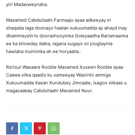
yiri Madaxweynaha.
Maxamed Cabdullaahi Farmaajo ayaa adkeeyay in
shaqada laga doonayo haatan xukuumadda ay ahayd inay
dhammeystirto doorashooyinka Goleyaadha Barlamaanka
ee ka bilowday dalka, lagana sugayo sii joogtaynta
hawlaha muhiimka ah ee horyaalla..
Ra’iisul Wasaare Rooble Maxamed Xuseen Rooble ayaa
Caawa xilka qaadis ku sameeyay Wasiirkii amniga
Xukuumadda Xasan Xundubey Jimcaale, isagoo xilkaas u
magacaabay Cabdullaahi Maxamed Nuur.