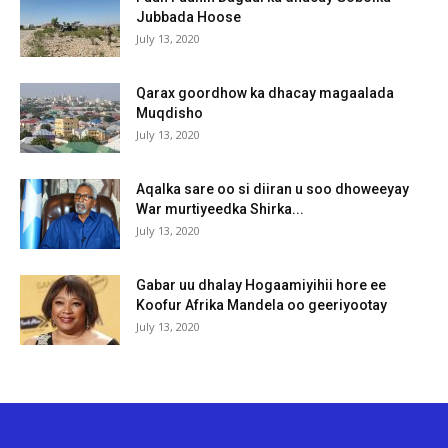
Jubbada Hoose
July 13, 2020
Qarax goordhow ka dhacay magaalada
Muqdisho
July 13, 2020
Aqalka sare oo si diiran u soo dhoweeyay
War murtiyeedka Shirka...
July 13, 2020
Gabar uu dhalay Hogaamiyihii hore ee
Koofur Afrika Mandela oo geeriyootay
July 13, 2020