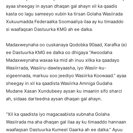
ayaa sheegay in aysan dhaqan gal ahayn xil ka qaadis
kasta oo lagu sameeyo xubin ka tirsan Golaha Wasiirada
Xukuumadda Federaalka Soomaaliya ilaa ay ku timaaddo
si waafaqsan Dastuurka KMG ah ee dalka.
Madaxweynaha oo cuskanaya Qodobka 90aad, Xarafka (e)
ee Dastuurka KMG ee dalka oo dhigaya “Awoodaha
Madaxweynaha waxaa ka mid ah inuu xilka ka qaadayo
Wasiirrada, Wasiiru-dawleyaasha, iyo Wasiir-ku-
xigeennada, markuu soo jeediyo Wasiirka Koowaad.” ayaa
sheegay in xil ka qaadista Wasiirka Amniga Gudaha
Mudane Xasan Xundubeey aysan ku imaanin sifo sharci
ah, sidaas darteedna aysan dhaqan gal ahayn.
“Xil ka qaadista iyo magacaabista xubnaha Golaha
Wasiirada ma aha dhaqan gal ilaa ay ku timaaddo hannaan
waafaqsan Dastuurka Kumeel Gaarka ah ee dalka.” Ayuu