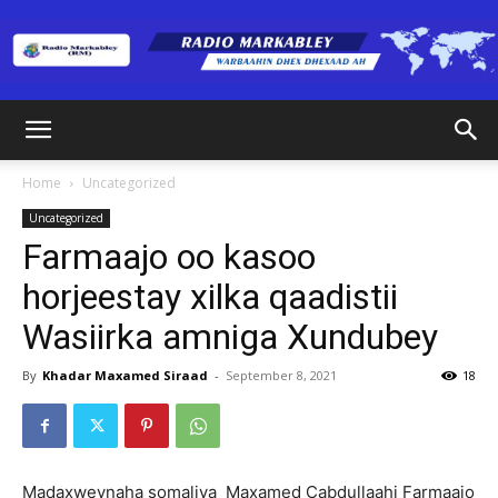
Radio
Home
Uncategorized
Uncategorized
Markabley
Farmaajo oo kasoo
horjeestay xilka qaadistii
Wasiirka amniga Xundubey
(RM)
By
Khadar Maxamed Siraad
-
September 8, 2021
18
Madaxweynaha somaliya Maxamed Cabdullaahi Farmaajo