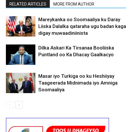
RELATED ARTICLES
MORE FROM AUTHOR
Mareykanka oo Soomaaliya ku Daray
Liiska Dalalka qataraha ugu badan kaga
digay muwaadiniinista
Dilka Askari Ka Tirsanaa Booliiska
Puntland oo Ka Dhacay Gaalkacyo
Masar iyo Turkiga oo ku Heshiiyay
Taageerada Midnimada iyo Amniga
Soomaaliya