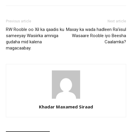
Previous article
Next article
RW Rooble oo Xil ka qaadis ku
Maxay ka wada hadleen Ra’iisul
sameeyay Wasiirka amniga
Wasaare Rooble iyo Beesha
gudaha mid kalena
Caalamka?
magacaabay.
Khadar Maxamed Siraad