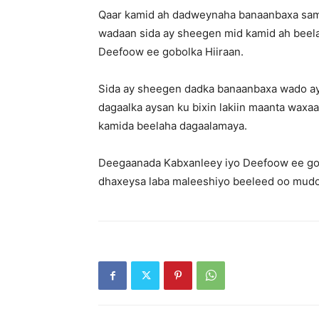
Qaar kamid ah dadweynaha banaanbaxa same
wadaan sida ay sheegen mid kamid ah beel
Deefoow ee gobolka Hiiraan.
Sida ay sheegen dadka banaanbaxa wado aya
dagaalka aysan ku bixin lakiin maanta waxaa
kamida beelaha dagaalamaya.
Deegaanada Kabxanleey iyo Deefoow ee gobol
dhaxeysa laba maleeshiyo beeleed oo mudo