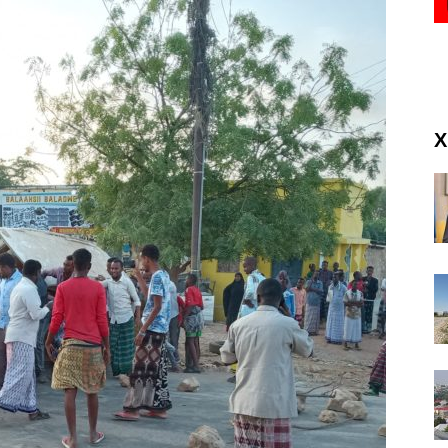
(RM)
X