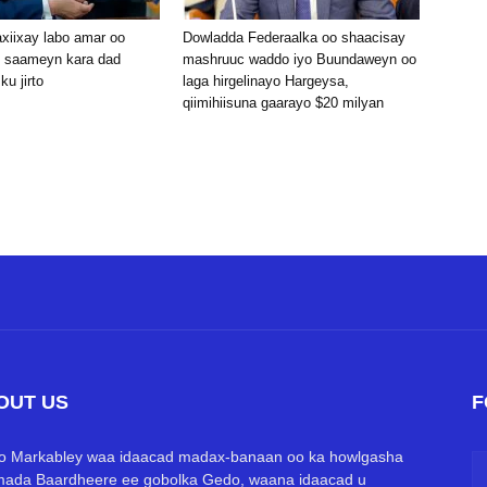
xiixay labo amar oo
Dowladda Federaalka oo shaacisay
 saameyn kara dad
mashruuc waddo iyo Buundaweyn oo
u jirto
laga hirgelinayo Hargeysa,
qiimihiisuna gaarayo $20 milyan
OUT US
F
o Markabley waa idaacad madax-banaan oo ka howlgasha
ada Baardheere ee gobolka Gedo, waana idaacad u