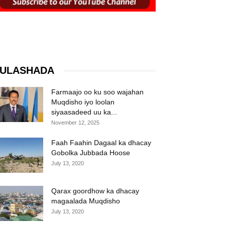
ULASHADA
Farmaajo oo ku soo wajahan
Muqdisho iyo loolan
siyaasadeed uu ka...
November 12, 2025
Faah Faahin Dagaal ka dhacay
Gobolka Jubbada Hoose
July 13, 2020
Qarax goordhow ka dhacay
magaalada Muqdisho
July 13, 2020