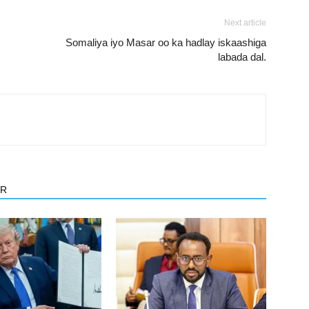
Next article
Somaliya iyo Masar oo ka hadlay iskaashiga
labada dal.
OR