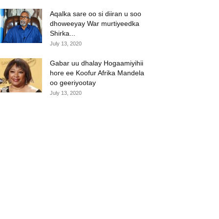
Aqalka sare oo si diiran u soo
dhoweeyay War murtiyeedka
Shirka...
July 13, 2020
Gabar uu dhalay Hogaamiyihii
hore ee Koofur Afrika Mandela
oo geeriyootay
July 13, 2020