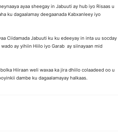
ynaaya ayaa sheegay in Jabuuti ay hub iyo Risaas u
aha ku dagaalamay deegaanada Kabxanleey iyo
a Ciidamada Jabuuti ku ku edeeyay in inta uu socday
 wado ay yihiin Hiilo iyo Garab ay siinayaan mid
ka Hiiraan weli waxaa ka jira dhiilo colaadeed oo u
oyinkii dambe ku dagaalamayay halkaas.