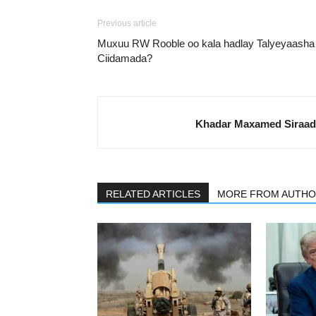
Previous article
Muxuu RW Rooble oo kala hadlay Talyeyaasha
Ciidamada?
Khadar Maxamed Siraad
RELATED ARTICLES
MORE FROM AUTH