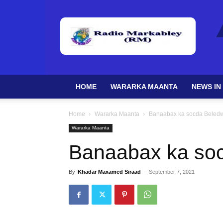
HOME
WARARKA MAANTA
NEWS IN
Home
Wararka Maanta
Banaabax ka socda Beled
Wararka Maanta
Banaabax ka so
By
Khadar Maxamed Siraad
-
September 7, 2021