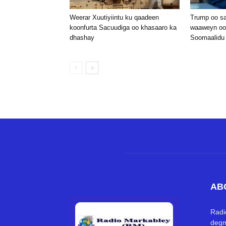
Weerar Xuutiyiintu ku qaadeen
Trump oo sa
koonfurta Sacuudiga oo khasaaro ka
waaweyn oo
dhashay
Soomaalidu k
AB
Radi
degm