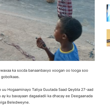
 waxaa ka socda banaanbaxyo xoogan oo looga soo
 gobolkaas.
mo uu Hogaaminayo Taliya Guutada 5aad Qeybta 27-aad
in ay ku baxayaan dagaaladii ka dhacay ee Deegaanada
yiga Beledweyne.