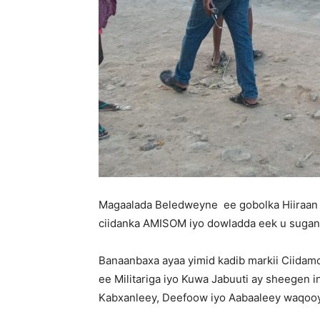
Magaalada Beledweyne ee gobolka Hiiraan
ciidanka AMISOM iyo dowladda eek u sugan
Banaanbaxa ayaa yimid kadib markii Ciida
ee Militariga iyo Kuwa Jabuuti ay sheegen 
Kabxanleey, Deefoow iyo Aabaaleey waqoo