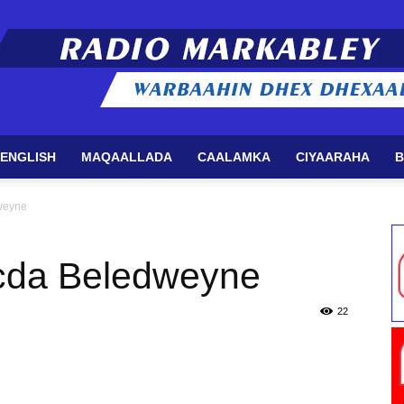
 ENGLISH
MAQAALLADA
CAALAMKA
CIYAARAHA
B
Radio
weyne
cda Beledweyne
Markabley
22