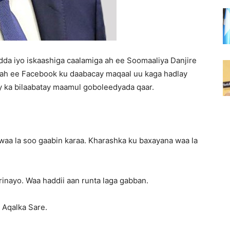
dda iyo iskaashiga caalamiga ah ee Soomaaliya Danjire
 ah ee Facebook ku daabacay maqaal uu kaga hadlay
y ka bilaabatay maamul goboleedyada qaar.
waa la soo gaabin karaa. Kharashka ku baxayana waa la
rinayo. Waa haddii aan runta laga gabban.
 Aqalka Sare.