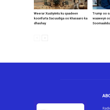
Weerar Xuutiyiintu ku qaadeen
Trump oo sa
koonfurta Sacuudiga oo khasaaro ka
waaweyn oo
dhashay
Soomaalidu 
AB
Radi