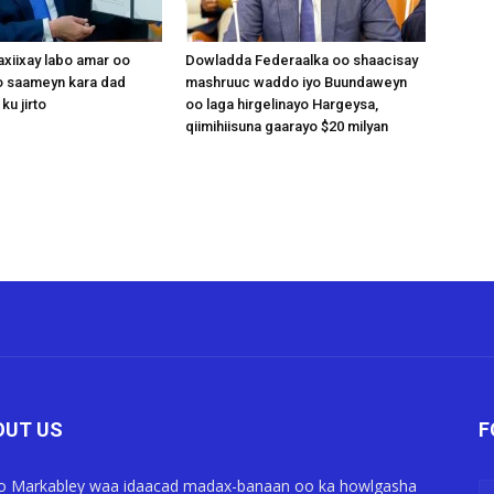
xiixay labo amar oo
Dowladda Federaalka oo shaacisay
 saameyn kara dad
mashruuc waddo iyo Buundaweyn
ku jirto
oo laga hirgelinayo Hargeysa,
qiimihiisuna gaarayo $20 milyan
OUT US
F
o Markabley waa idaacad madax-banaan oo ka howlgasha