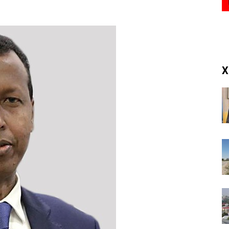
(RM)
X