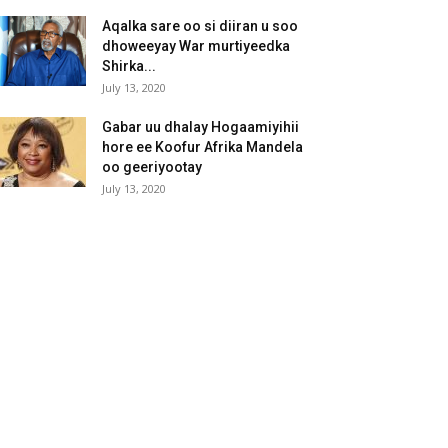
Aqalka sare oo si diiran u soo
dhoweeyay War murtiyeedka
Shirka...
July 13, 2020
Gabar uu dhalay Hogaamiyihii
hore ee Koofur Afrika Mandela
oo geeriyootay
July 13, 2020