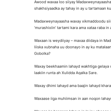
Awood waxaa loo siiyay Madaxweynayaasha
shakhsiyaadka ay tahay in ay u tartamaan ku
Madaxweynayaasha waxay xikmaddoodu siisa
‘murashixiin’ tartami kara ama xataa raba in
Waxaan is weydiiyay – maxaa diidaya in Ma
liiska xubnaha uu doonayo in ay ku matalaa
Gobolka?
Waxay beekhaamin lahayd wakhtiga gelaya 
laakiin runta ah Xulidda Aqalka Sare.
Waxay dhimi lahayd ama baajin lahayd khara
Waxaase iiga muhiimsan in aan noqon lahayn