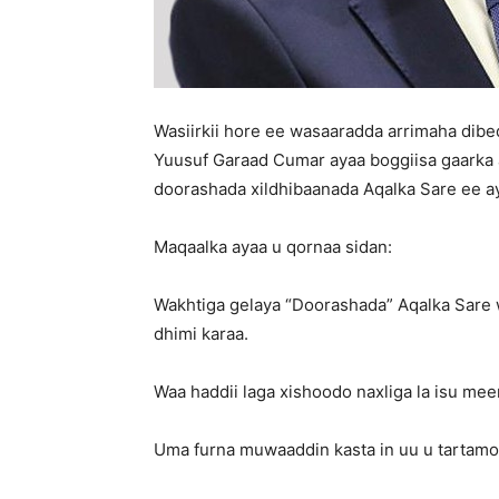
Wasiirkii hore ee wasaaradda arrimaha dibe
Yuusuf Garaad Cumar ayaa boggiisa gaarka
doorashada xildhibaanada Aqalka Sare ee a
Maqaalka ayaa u qornaa sidan:
Wakhtiga gelaya “Doorashada” Aqalka Sare 
dhimi karaa.
Waa haddii laga xishoodo naxliga la isu mee
Uma furna muwaaddin kasta in uu u tartamo