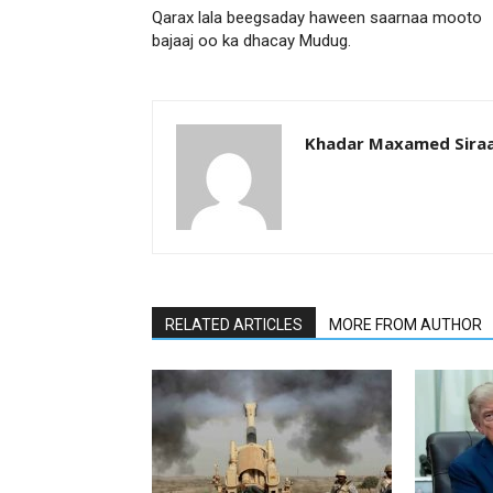
Qarax lala beegsaday haween saarnaa mooto
bajaaj oo ka dhacay Mudug.
Khadar Maxamed Sira
RELATED ARTICLES
MORE FROM AUTHOR