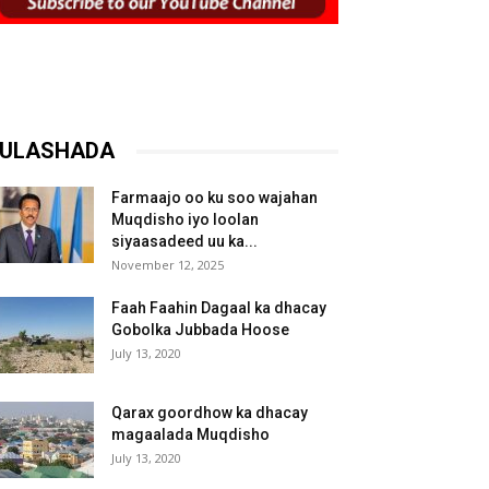
ULASHADA
Farmaajo oo ku soo wajahan
Muqdisho iyo loolan
siyaasadeed uu ka...
November 12, 2025
Faah Faahin Dagaal ka dhacay
Gobolka Jubbada Hoose
July 13, 2020
Qarax goordhow ka dhacay
magaalada Muqdisho
July 13, 2020