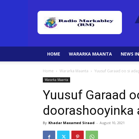
HOME
WARARKA MAANTA
NEWS IN
Home
Wararka Maanta
Yuusuf Garaad oo si ada
Wararka Maanta
Yuusuf Garaad oo
doorashooyinka a
By
Khadar Maxamed Siraad
-
August 10, 2021