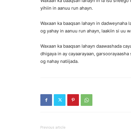
Waxaan ka baaqsan lahayn in la isu sheego
yihiin in aanuu run ahayn.
Waxaan ka baaqsan lahayn in dadweynaha la
og yahay in aanuu run ahayn, laakiin si uu 
Waxaan ka baaqsan lahayn daawashada cayaa
dhigaya in ay cayaarayaan, garsoorayaasha 
og nahay natiijada.
Previous article