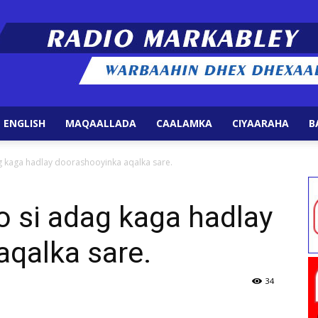
 ENGLISH
MAQAALLADA
CAALAMKA
CIYAARAHA
B
Radio
g kaga hadlay doorashooyinka aqalka sare.
 si adag kaga hadlay
qalka sare.
Markabley
34