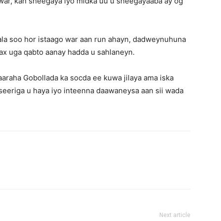
 war, kan sheegaya iyo midka uu u sheegayaaba ay og
la soo hor istaago war aan run ahayn, dadweynuhuna
wax uga qabto aanay hadda u sahlaneyn.
raha Gobollada ka socda ee kuwa jilaya ama iska
seeriga u haya iyo inteenna daawaneysa aan sii wada
Next article