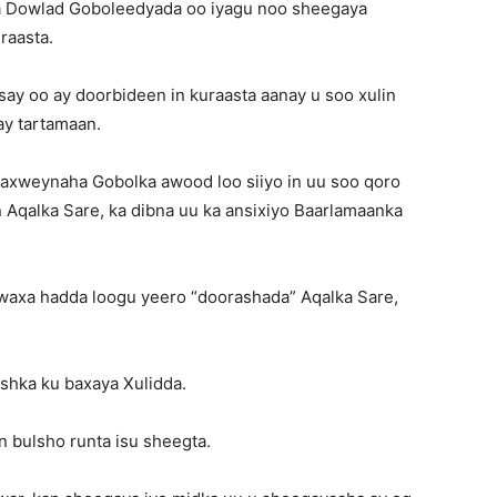
 Dowlad Goboleedyada oo iyagu noo sheegaya
raasta.
y oo ay doorbideen in kuraasta aanay u soo xulin
 ay tartamaan.
daxweynaha Gobolka awood loo siiyo in uu soo qoro
n Aqalka Sare, ka dibna uu ka ansixiyo Baarlamaanka
waxa hadda loogu yeero “doorashada” Aqalka Sare,
shka ku baxaya Xulidda.
 bulsho runta isu sheegta.