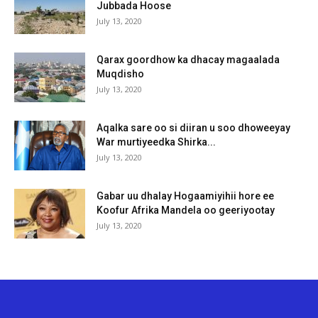
Jubbada Hoose
July 13, 2020
Qarax goordhow ka dhacay magaalada
Muqdisho
July 13, 2020
Aqalka sare oo si diiran u soo dhoweeyay
War murtiyeedka Shirka...
July 13, 2020
Gabar uu dhalay Hogaamiyihii hore ee
Koofur Afrika Mandela oo geeriyootay
July 13, 2020