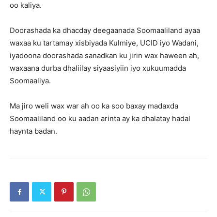
oo kaliya.
Doorashada ka dhacday deegaanada Soomaaliland ayaa
waxaa ku tartamay xisbiyada Kulmiye, UCID iyo Wadani,
iyadoona doorashada sanadkan ku jirin wax haween ah,
waxaana durba dhaliilay siyaasiyiin iyo xukuumadda
Soomaaliya.
Ma jiro weli wax war ah oo ka soo baxay madaxda
Soomaaliland oo ku aadan arinta ay ka dhalatay hadal
haynta badan.