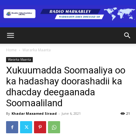
Radio
Home
Wararka Maanta
Wararka Maanta
Markabley
Xukuumadda Soomaaliya oo
ka hadashay doorashadii ka
dhacday deegaanada
(RM)
Soomaaliland
By
Khadar Maxamed Siraad
-
June 6, 2021
21