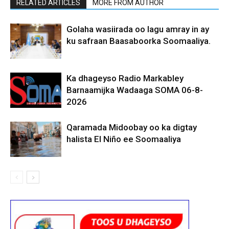
RELATED ARTICLES
MORE FROM AUTHOR
Golaha wasiirada oo lagu amray in ay
ku safraan Baasaboorka Soomaaliya.
Ka dhageyso Radio Markabley
Barnaamijka Wadaaga SOMA 06-8-
2026
Qaramada Midoobay oo ka digtay
halista El Niño ee Soomaaliya