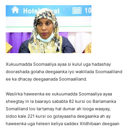
Xukuumadda Soomaaliya ayaa si kulul uga hadashay
doorashada golaha deegaanka iyo wakiilada Soomaaliland
ee ka dhacay deegaanada Soomaaliland.
Wasiirka haweenka ee xukuumadda Soomaaliya ayaa
sheegtay in la baarayo sababta 82 kursi oo Barlamanka
Somaliland loo tartamay hal dumar ah looga waayay,
sidoo kale 221 kursi oo golayaasha deegaanka ah ay
haweenka uga heleen keliya saddex Xildhibaan deegaan