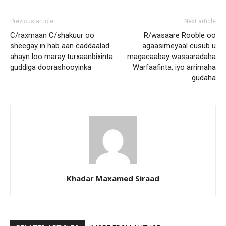
Previous article
Next article
C/raxmaan C/shakuur oo
R/wasaare Rooble oo
sheegay in hab aan caddaalad
agaasimeyaal cusub u
ahayn loo maray turxaanbixinta
magacaabay wasaaradaha
guddiga doorashooyinka
Warfaafinta, iyo arrimaha
gudaha
Khadar Maxamed Siraad