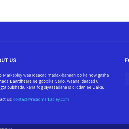
OUT US
F
o Markabley waa idaacad madax-banaan oo ka howlgasha
ada Baardheere ee gobolka Gedo, waana idaacad u
gta bulshada, kana fog siyaasadaha is diiddan ee Dalka.
act us:
contact@radiomarkabley.com