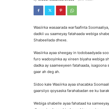
Wasiirka wasaarada warfaafinta Soomaaliya
dadkii uu saameyay fatahaada webiga shabe
Shabeellada dhexe.
Wasiirka ayaa sheegay in todobaadyada soo
furo wadooyinka ay xireen biyaha webiga sh
dadka ay saameeyeen fatahaada, isagoona s
gaar ah deg ah.
Sidoo kale Wasiirka ayaa shacabka Soomaali
gaarsiiyo qoysaska farahabadan ee ku barak
Webiga shabelle ayaa fahataad ka sameeyay