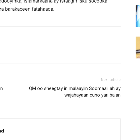
dooyinka, islamarkaana ay istaagin isku socodka
 ka barakaceen fatahaada.
Next article
un
QM oo sheegtay in malaayiin Soomaali ah ay
wajahayaan cuno yari ba’an
ad