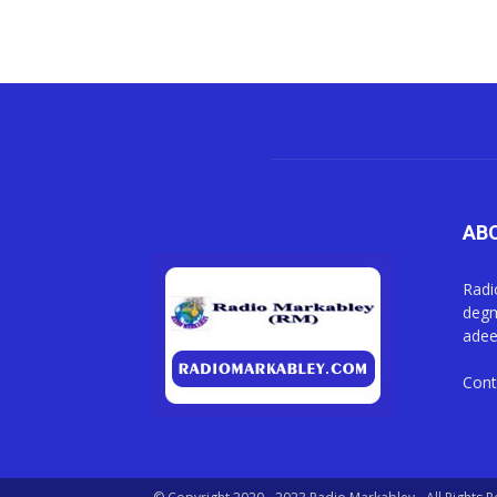
AB
Radi
degm
adee
Cont