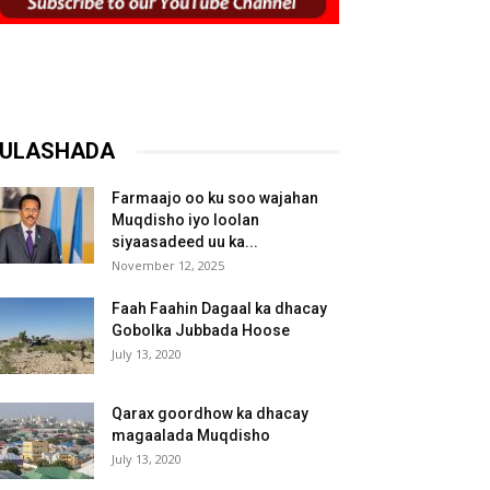
ULASHADA
Farmaajo oo ku soo wajahan
Muqdisho iyo loolan
siyaasadeed uu ka...
November 12, 2025
Faah Faahin Dagaal ka dhacay
Gobolka Jubbada Hoose
July 13, 2020
Qarax goordhow ka dhacay
magaalada Muqdisho
July 13, 2020