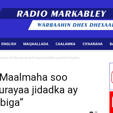
 ENGLISH
MAQAALLADA
CAALAMKA
CIYAARAHA
B
Radio
 soo socda waxaa la furayaa jidadka ay jareen biyaha...
“Maalmaha soo
urayaa jidadka ay
Markabley
biga”
23