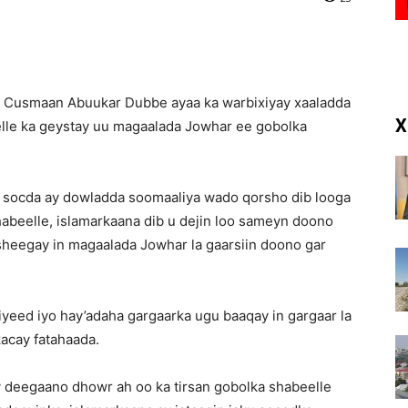
(RM)
, Cusmaan Abuukar Dubbe ayaa ka warbixiyay xaaladda
X
lle ka geystay uu magaalada Jowhar ee gobolka
 socda ay dowladda soomaaliya wado qorsho dib looga
abeelle, islamarkaana dib u dejin loo sameyn doono
heegay in magaalada Jowhar la gaarsiin doono gar
yeed iyo hay’adaha gargaarka ugu baaqay in gargaar la
acay fatahaada.
 deegaano dhowr ah oo ka tirsan gobolka shabeelle