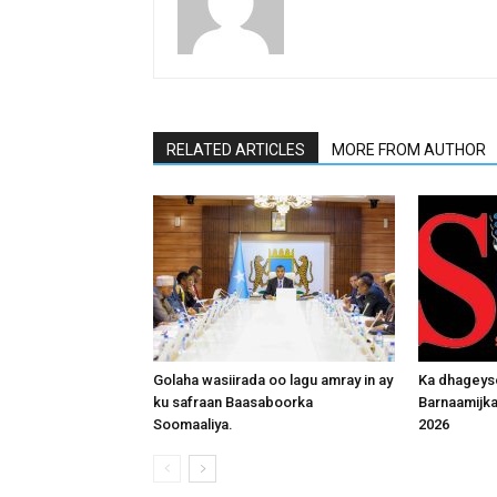
RELATED ARTICLES
MORE FROM AUTHOR
Golaha wasiirada oo lagu amray in ay
Ka dhageys
ku safraan Baasaboorka
Barnaamijk
Soomaaliya.
2026