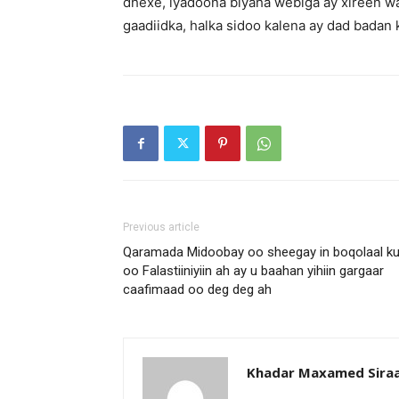
dhexe, iyadoona biyaha webiga ay xireen wa
gaadiidka, halka sidoo kalena ay dad badan
Previous article
Qaramada Midoobay oo sheegay in boqolaal k
oo Falastiiniyiin ah ay u baahan yihiin gargaar
caafimaad oo deg deg ah
Khadar Maxamed Sira