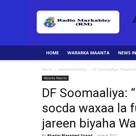
HOME
WARARKA MAANTA
NEWS IN
Home
Wararka Maanta
DF Soomaaliya: “Maalmaha
Wararka Maanta
DF Soomaaliya: 
socda waxaa la f
jareen biyaha Wa
By
Khadar Maxamed Siraad
-
June 4, 2021