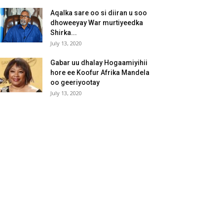
Aqalka sare oo si diiran u soo
dhoweeyay War murtiyeedka
Shirka...
July 13, 2020
Gabar uu dhalay Hogaamiyihii
hore ee Koofur Afrika Mandela
oo geeriyootay
July 13, 2020