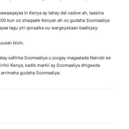
waaqayaa in Kenya ay tahay dal cadow ah, taasina
i 100 kun oo shaqaale Kenyan ah oo gudaha Soomaaliya
 ayaa lagu yiri qoraalka uu wargeyskaan baahiyey.
uusan bixin.
ay safiirka Soomaaliya u joogay magaalada Nairobi ee
irihii Kenya, kadib markii ay Soomaaliya dhigeeda
o arrimaha gudaha Soomaaliya.