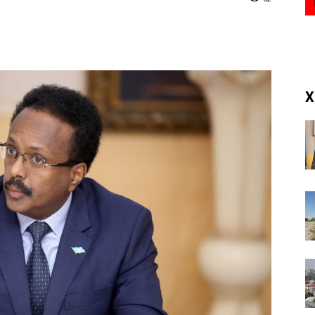
(RM)
X