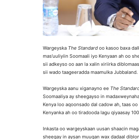
Wargeyska
The Standard
oo kasoo baxa dal
mas’uuliyiin Soomaali iyo Kenyaan ah oo s
sii adkeyso oo aan la xalin xiriirka diblom
sii wado taageeradda maamulka Jubbaland.
Wargeyska aanu xiganayno ee
The Standar
Soomaaliya ay sheegayso in madaxweynaha
Kenya loo aqoonsado dal cadow ah, taas oo 
Kenyanka ah oo tiradooda lagu qiyaasay 100
Inkasta oo wargeyskaan uusan shaacin maga
sheegay in aysan muuqan wax dadaal dibloma