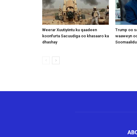
Weerar Xuutiyiintu ku qaadeen
Trump oo sa
koonfurta Sacuudiga oo khasaaro ka
waaweyn oo
dhashay
Soomaalidu 
AB