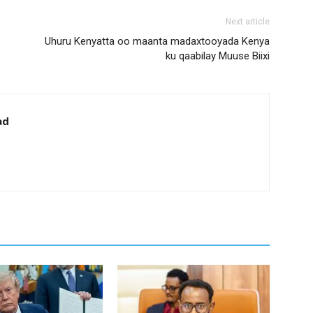
Next article
Uhuru Kenyatta oo maanta madaxtooyada Kenya
ku qaabilay Muuse Biixi
ad