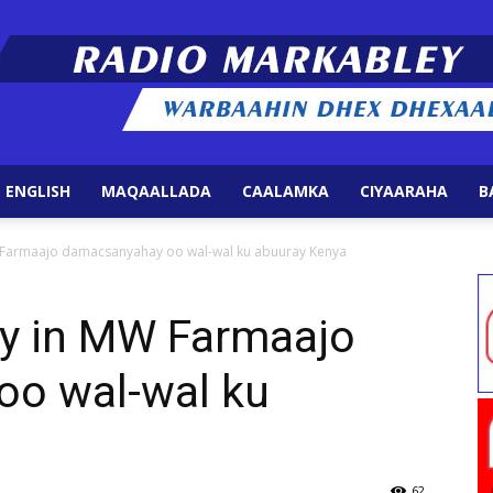
 ENGLISH
MAQAALLADA
CAALAMKA
CIYAARAHA
B
Radio
 Farmaajo damacsanyahay oo wal-wal ku abuuray Kenya
ay in MW Farmaajo
o wal-wal ku
Markabley
62