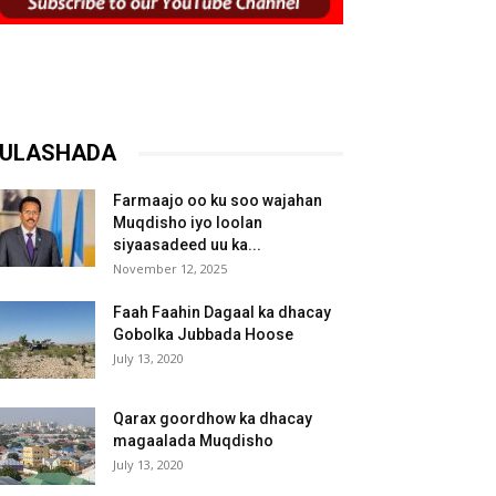
ULASHADA
Farmaajo oo ku soo wajahan
Muqdisho iyo loolan
siyaasadeed uu ka...
November 12, 2025
Faah Faahin Dagaal ka dhacay
Gobolka Jubbada Hoose
July 13, 2020
Qarax goordhow ka dhacay
magaalada Muqdisho
July 13, 2020