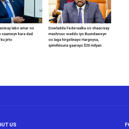
xiixay labo amar oo
Dowladda Federaalka oo shaacisay
 saameyn kara dad
mashruuc waddo iyo Buundaweyn
ku jirto
oo laga hirgelinayo Hargeysa,
qiimihiisuna gaarayo $20 milyan
OUT US
F