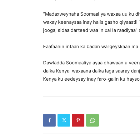
“Madaxweynaha Soomaaliya waxaa uu ku dha
waxay keenaysaa inay halis gasho qiyaasti
jooga, sidaa darteed waa in xal la raadiyaa”
Faafaahin intaan ka badan wargeyskaan ma 
Dawladda Soomaaliya ayaa dhawaan u yeerat
dalka Kenya, waxaana dalka laga saaray danj
Kenya ku eedeysay inay faro-galin ku hays