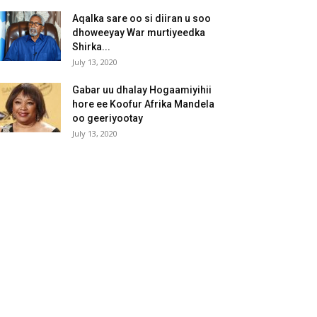
Aqalka sare oo si diiran u soo
dhoweeyay War murtiyeedka
Shirka...
July 13, 2020
Gabar uu dhalay Hogaamiyihii
hore ee Koofur Afrika Mandela
oo geeriyootay
July 13, 2020