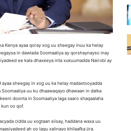
ka Kenya ayaa qoray xog uu sheegay inuu ka helay
heegaysa in dawlada Soomaaliya ay qorshaynayso inay
aasiyadeed ee kala dhaxeeya inta xukuumadda Nairobi ay
d
ayaa sheegay in xog uu ka helay madaxtooyadda
 Soomaaliya uu ku dhaawaqayo dhawaan in dalka
keeni doonta in Soomaaliya laga saaro shaqaalaha
 kun oo qof.
cyada cidda uu xogtaan siisay, haddana waxa uu
asiyadeed ah oo lagu xalinayo khilaafka jira.