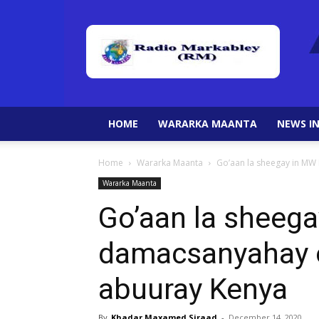
HOME
WARARKA MAANTA
NEWS IN
Home
Wararka Maanta
Go’aan la sheegay in MW
Wararka Maanta
Go’aan la sheeg
damacsanyahay o
abuuray Kenya
By
Khadar Maxamed Siraad
-
December 14, 2020