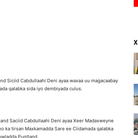
(RM)
X
d Siciid Cabdullaahi Deni ayaa waxaa uu magacaabay
da qalabka sida iyo dembiyada culus.
nd Saciid Cabdullaahi Deni ayaa Xeer Madaxweyne
no ka tirsan Maxkamadda Sare ee Ciidamada qalabka
owladda Puntland.