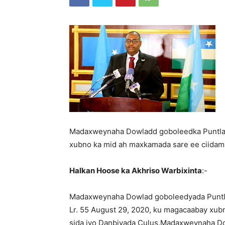
Madaxweynaha Dowladd goboleedka Puntlan
xubno ka mid ah maxkamada sare ee ciidama
Halkan Hoose ka Akhriso Warbixinta
:-
Madaxweynaha Dowlad goboleedyada Puntla
Lr. 55 August 29, 2020, ku magacaabay xub
sida iyo Danbiyada Culus.Madaxweynaha D