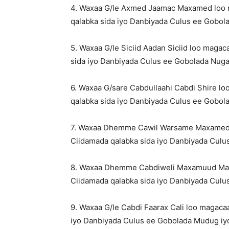
4. Waxaa G/le Axmed Jaamac Maxamed loo
qalabka sida iyo Danbiyada Culus ee Gobola
5. Waxaa G/le Siciid Aadan Siciid loo mag
sida iyo Danbiyada Culus ee Gobolada Nuga
6. Waxaa G/sare Cabdullaahi Cabdi Shire
qalabka sida iyo Danbiyada Culus ee Gobol
7. Waxaa Dhemme Cawil Warsame Maxamed 
Ciidamada qalabka sida iyo Danbiyada Culu
8. Waxaa Dhemme Cabdiweli Maxamuud Ma
Ciidamada qalabka sida iyo Danbiyada Culu
9. Waxaa G/le Cabdi Faarax Cali loo maga
iyo Danbiyada Culus ee Gobolada Mudug iy