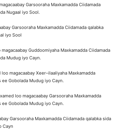
 magacaabay Garsooraha Maxkamadda Ciidamada
da Nugaal iyo Sool.
acaabay Garsooraha Maxkamadda Ciidamada qalabka
al iyo Sool
 loo magacaabay Guddoomiyaha Maxkamadda Ciidamada
ada Mudug iyo Cayn.
loo magacaabay Xeer–ilaaliyaha Maxkamadda
s ee Gobolada Mudug iyo Cayn.
xamed loo magacaabay Garsooraha Maxkamadda
s ee Gobolada Mudug iyo Cayn.
caabay Garsooraha Maxkamadda Ciidamada qalabka sida
o Cayn