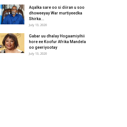
Aqalka sare oo si diiran u soo
dhoweeyay War murtiyeedka
Shirka...
July 13, 2020
Gabar uu dhalay Hogaamiyihii
hore ee Koofur Afrika Mandela
oo geeriyootay
July 13, 2020