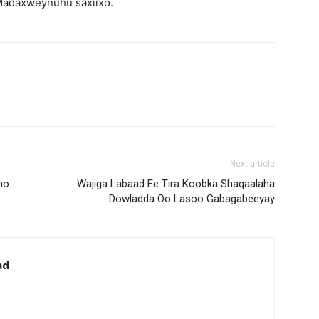
Madaxweynuhu saxiixo.
Next article
ho
Wajiga Labaad Ee Tira Koobka Shaqaalaha
Dowladda Oo Lasoo Gabagabeeyay
ad