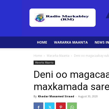
HOME
WARARKA MAANTA
NEWS IN
Home
Wararka Maanta
Deni oo magacaabay xub
Wararka Maanta
Deni oo magacaa
maxkamada sare
By
Khadar Maxamed Siraad
-
August 30, 2020