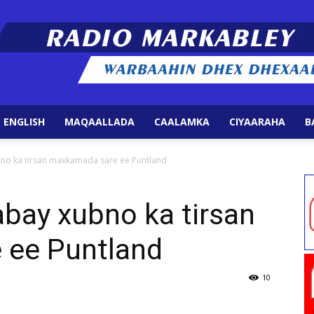
 ENGLISH
MAQAALLADA
CAALAMKA
CIYAARAHA
B
Radio
no ka tirsan maxkamada sare ee Puntland
bay xubno ka tirsan
 ee Puntland
Markabley
10