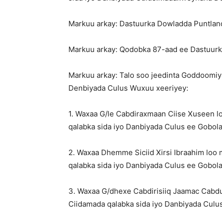
Markuu arkay: Dastuurka Dowladda Puntland
Markuu arkay: Qodobka 87-aad ee Dastuur
Markuu arkay: Talo soo jeedinta Goddoomi
Denbiyada Culus Wuxuu xeeriyey:
1. Waxaa G/le Cabdiraxmaan Ciise Xuseen
qalabka sida iyo Danbiyada Culus ee Gobola
2. Waxaa Dhemme Siciid Xirsi Ibraahim lo
qalabka sida iyo Danbiyada Culus ee Gobola
3. Waxaa G/dhexe Cabdirisiiq Jaamac Cab
Ciidamada qalabka sida iyo Danbiyada Culus