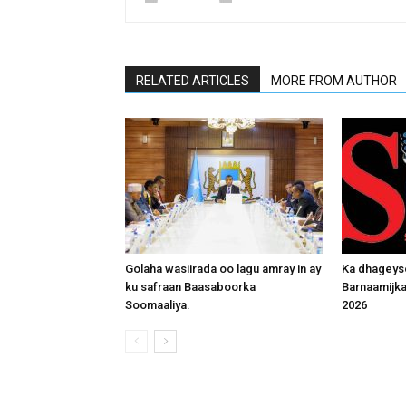
RELATED ARTICLES
MORE FROM AUTHOR
Golaha wasiirada oo lagu amray in ay
Ka dhageys
ku safraan Baasaboorka
Barnaamijk
Soomaaliya.
2026