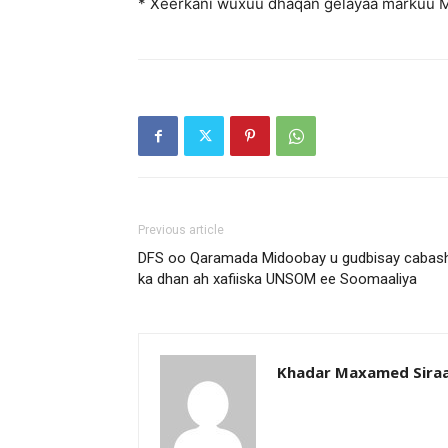
* Xeerkani wuxuu dhaqan gelayaa markuu 
Previous article
DFS oo Qaramada Midoobay u gudbisay cabas
ka dhan ah xafiiska UNSOM ee Soomaaliya
Khadar Maxamed Sira