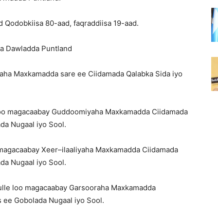
 Qodobkiisa 80-aad, faqraddiisa 19-aad.
ka Dawladda Puntland
yaha Maxkamadda sare ee Ciidamada Qalabka Sida iyo
 loo magacaabay Guddoomiyaha Maxkamadda Ciidamada
da Nugaal iyo Sool.
o magacaabay Xeer–ilaaliyaha Maxkamadda Ciidamada
da Nugaal iyo Sool.
dulle loo magacaabay Garsooraha Maxkamadda
 ee Gobolada Nugaal iyo Sool.