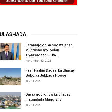
ULASHADA
Farmaajo oo ku soo wajahan
Muqdisho iyo loolan
siyaasadeed uu ka...
November 12, 2025
Faah Faahin Dagaal ka dhacay
Gobolka Jubbada Hoose
July 13, 2020
Qarax goordhow ka dhacay
magaalada Muqdisho
July 13, 2020