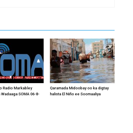
o Radio Markabley
Qaramada Midoobay oo ka digtay
a Wadaaga SOMA 06-8-
halista El Niño ee Soomaaliya