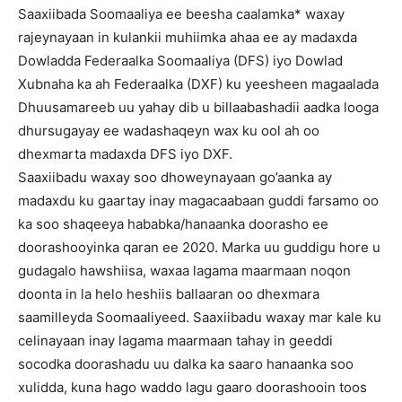
Saaxiibada Soomaaliya ee beesha caalamka* waxay
rajeynayaan in kulankii muhiimka ahaa ee ay madaxda
Dowladda Federaalka Soomaaliya (DFS) iyo Dowlad
Xubnaha ka ah Federaalka (DXF) ku yeesheen magaalada
Dhuusamareeb uu yahay dib u billaabashadii aadka looga
dhursugayay ee wadashaqeyn wax ku ool ah oo
dhexmarta madaxda DFS iyo DXF.
Saaxiibadu waxay soo dhoweynayaan go’aanka ay
madaxdu ku gaartay inay magacaabaan guddi farsamo oo
ka soo shaqeeya hababka/hanaanka doorasho ee
doorashooyinka qaran ee 2020. Marka uu guddigu hore u
gudagalo hawshiisa, waxaa lagama maarmaan noqon
doonta in la helo heshiis ballaaran oo dhexmara
saamilleyda Soomaaliyeed. Saaxiibadu waxay mar kale ku
celinayaan inay lagama maarmaan tahay in geeddi
socodka doorashadu uu dalka ka saaro hanaanka soo
xulidda, kuna hago waddo lagu gaaro doorashooin toos