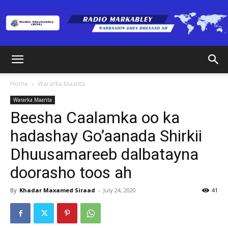
Radio
Home
Wararka Maanta
Wararka Maanta
Markabley
Beesha Caalamka oo ka
hadashay Go’aanada Shirkii
Dhuusamareeb dalbatayna
(RM)
doorasho toos ah
By
Khadar Maxamed Siraad
-
July 24, 2020
41