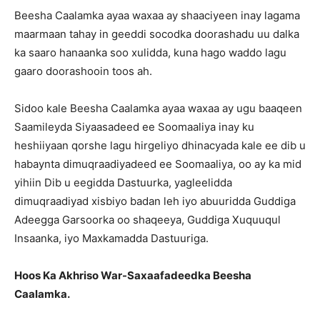
Beesha Caalamka ayaa waxaa ay shaaciyeen inay lagama
maarmaan tahay in geeddi socodka doorashadu uu dalka
ka saaro hanaanka soo xulidda, kuna hago waddo lagu
gaaro doorashooin toos ah.
Sidoo kale Beesha Caalamka ayaa waxaa ay ugu baaqeen
Saamileyda Siyaasadeed ee Soomaaliya inay ku
heshiiyaan qorshe lagu hirgeliyo dhinacyada kale ee dib u
habaynta dimuqraadiyadeed ee Soomaaliya, oo ay ka mid
yihiin Dib u eegidda Dastuurka, yagleelidda
dimuqraadiyad xisbiyo badan leh iyo abuuridda Guddiga
Adeegga Garsoorka oo shaqeeya, Guddiga Xuquuqul
Insaanka, iyo Maxkamadda Dastuuriga.
Hoos Ka Akhriso War-Saxaafadeedka Beesha
Caalamka.