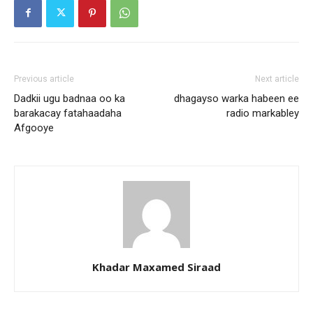
Previous article
Next article
Dadkii ugu badnaa oo ka
dhagayso warka habeen ee
barakacay fatahaadaha
radio markabley
Afgooye
Khadar Maxamed Siraad