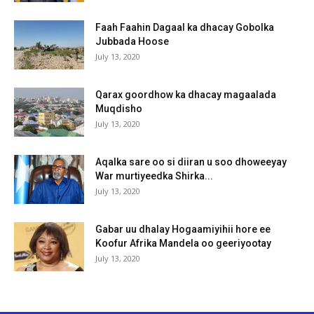
Faah Faahin Dagaal ka dhacay Gobolka
Jubbada Hoose
July 13, 2020
Qarax goordhow ka dhacay magaalada
Muqdisho
July 13, 2020
Aqalka sare oo si diiran u soo dhoweeyay
War murtiyeedka Shirka...
July 13, 2020
Gabar uu dhalay Hogaamiyihii hore ee
Koofur Afrika Mandela oo geeriyootay
July 13, 2020