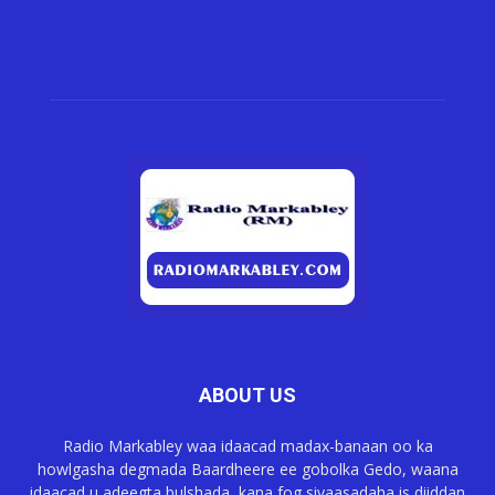
ABOUT US
Radio Markabley waa idaacad madax-banaan oo ka
howlgasha degmada Baardheere ee gobolka Gedo, waana
idaacad u adeegta bulshada, kana fog siyaasadaha is diiddan