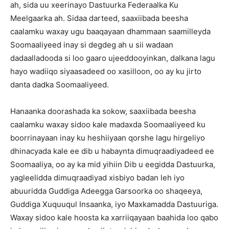
ah, sida uu xeerinayo Dastuurka Federaalka Ku
Meelgaarka ah. Sidaa darteed, saaxiibada beesha
caalamku waxay ugu baaqayaan dhammaan saamilleyda
Soomaaliyeed inay si degdeg ah u sii wadaan
dadaalladooda si loo gaaro ujeeddooyinkan, dalkana lagu
hayo wadiiqo siyaasadeed oo xasilloon, oo ay ku jirto
danta dadka Soomaaliyeed.
Hanaanka doorashada ka sokow, saaxiibada beesha
caalamku waxay sidoo kale madaxda Soomaaliyeed ku
boorrinayaan inay ku heshiiyaan qorshe lagu hirgeliyo
dhinacyada kale ee dib u habaynta dimuqraadiyadeed ee
Soomaaliya, oo ay ka mid yihiin Dib u eegidda Dastuurka,
yagleelidda dimuqraadiyad xisbiyo badan leh iyo
abuuridda Guddiga Adeegga Garsoorka oo shaqeeya,
Guddiga Xuquuqul Insaanka, iyo Maxkamadda Dastuuriga.
Waxay sidoo kale hoosta ka xarriiqayaan baahida loo qabo