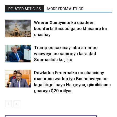
RELATED ARTICLES
MORE FROM AUTHOR
Weerar Xuutiyiintu ku qaadeen
koonfurta Sacuudiga oo khasaaro ka
dhashay
Trump oo saxiixay labo amar oo
waaweyn oo saameyn kara dad
Soomaalidu ku jirto
Dowladda Federaalka oo shaacisay
mashruuc waddo iyo Buundaweyn oo
laga hirgelinayo Hargeysa, qiimihiisuna
gaarayo $20 milyan