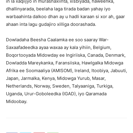
in la xaqiijyo in murashaxiinta, xisbiyada, haweenka,
dhallinyarada, beelaha laga tirada badan yahay iyo
warbaahinta dalkoo dhan ay u hadli karaan si xor ah, gaar
ahaan inta lagu gudajiro xilliga doorashada.
Dowladaha Beesha Caalamka ee soo saaray War-
Saxaafadeedka ayaa waxaa ay kala yihiin, Belgium,
Boqortooyada Midowday ee Ingiriiska, Canada, Denmark,
Dowladda Mareykanka, Faransiiska, Hawlgalka Midowga
Afrika ee Soomaaliya (AMISOM), Ireland, Itoobiya, Jabuuti,
Japan, Jarmalka, Kenya, Midowga Yurub, Masar,
Netherlands, Norway, Sweden, Talyaaniga, Turkiga,
Uganda, Urur-Goboleedka (IGAD), iyo Qaramada
Midoobay.