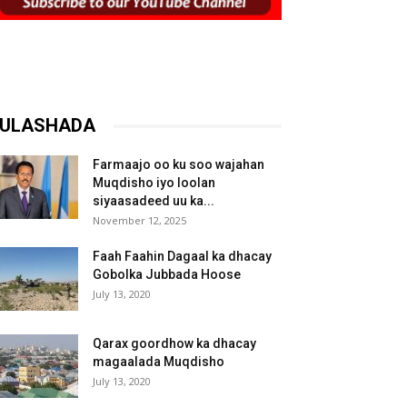
ULASHADA
Farmaajo oo ku soo wajahan
Muqdisho iyo loolan
siyaasadeed uu ka...
November 12, 2025
Faah Faahin Dagaal ka dhacay
Gobolka Jubbada Hoose
July 13, 2020
Qarax goordhow ka dhacay
magaalada Muqdisho
July 13, 2020