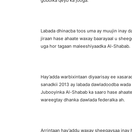
gobolka qeyb ka jooga.
Labada dhinacba toos uma ay muujin inay d
jiraan hase ahaate waxay baarayaal u shee
uga hor tagaan maleeshiyaadka Al-Shabab.
Hay’adda warbixintaan diyaarisay ee xasara
sanadkii 2013 ay labada dawladoodba wad
Jubooyinka Al-Shabab ka saaro hase ahaate
wareegtay dhanka dawlada federalka ah.
Arrintaan hay’addu waxay sheegaysaa inay ho