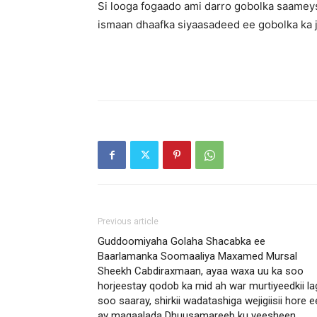
Si looga fogaado ami darro gobolka saameys
ismaan dhaafka siyaasadeed ee gobolka ka j
Previous article
Guddoomiyaha Golaha Shacabka ee
Baarlamanka Soomaaliya Maxamed Mursal
Sheekh Cabdiraxmaan, ayaa waxa uu ka soo
horjeestay qodob ka mid ah war murtiyeedkii la
soo saaray, shirkii wadatashiga wejigiisii hore e
ay magaalada Dhuusamareeb ku yeesheen,