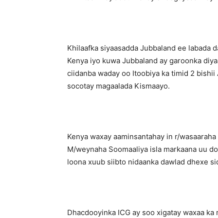
Khilaafka siyaasadda Jubbaland ee labada 
Kenya iyo kuwa Jubbaland ay garoonka diya
ciidanba waday oo Itoobiya ka timid 2 bish
socotay magaalada Kismaayo.
Kenya waxay aaminsantahay in r/wasaaraha 
M/weynaha Soomaaliya isla markaana uu doo
loona xuub siibto nidaanka dawlad dhexe s
Dhacdooyinka ICG ay soo xigatay waxaa ka 