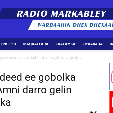
 ENGLISH
MAQAALLADA
CAALAMKA
CIYAARAHA
B
Radio
gobolka Gedo oo xaalad Amni darro gelin karta geeska...
adeed ee gobolka
mni darro gelin
Markabley
ika
41