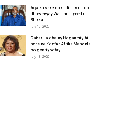
Aqalka sare oo si diiran u soo
dhoweeyay War murtiyeedka
Shirka...
July 13, 2020
Gabar uu dhalay Hogaamiyihii
hore ee Koofur Afrika Mandela
oo geeriyootay
July 13, 2020