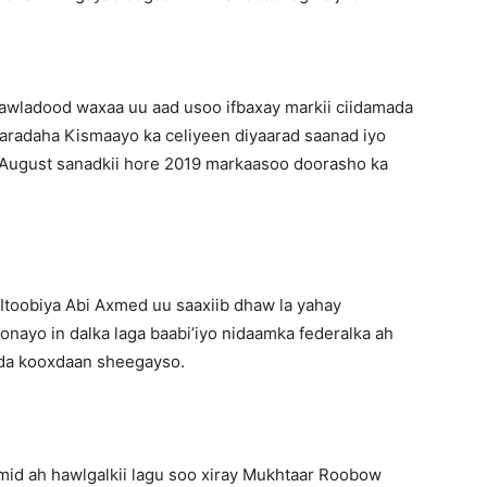
dawladood waxaa uu aad usoo ifbaxay markii ciidamada
aradaha Kismaayo ka celiyeen diyaarad saanad iyo
ii August sanadkii hore 2019 markaasoo doorasho ka
Itoobiya Abi Axmed uu saaxiib dhaw la yahay
nayo in dalka laga baabi’iyo nidaamka federalka ah
ida kooxdaan sheegayso.
mid ah hawlgalkii lagu soo xiray Mukhtaar Roobow