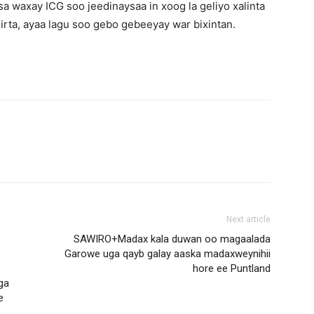
a waxay ICG soo jeedinaysaa in xoog la geliyo xalinta
irta, ayaa lagu soo gebo gebeeyay war bixintan.
Next article
SAWIRO+Madax kala duwan oo magaalada
Garowe uga qayb galay aaska madaxweynihii
hore ee Puntland
ga
e