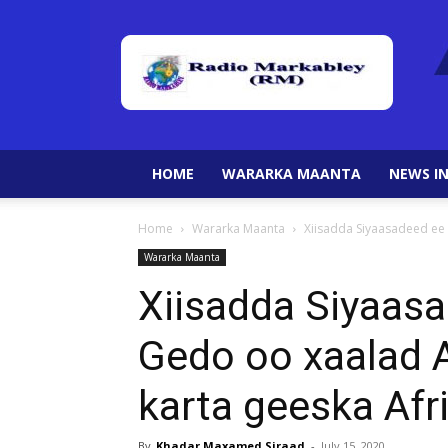
HOME
WARARKA MAANTA
NEWS IN
Home
Wararka Maanta
Xiisadda Siyaasadeed ee 
Wararka Maanta
Xiisadda Siyaas
Gedo oo xaalad A
karta geeska Afr
By
Khadar Maxamed Siraad
-
July 15, 2020