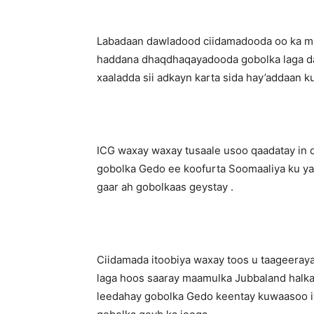
Labadaan dawladood ciidamadooda oo ka m
haddana dhaqdhaqayadooda gobolka laga dar
xaaladda sii adkayn karta sida hay’addaan 
ICG waxay waxay tusaale usoo qaadatay in 
gobolka Gedo ee koofurta Soomaaliya ku yaa
gaar ah gobolkaas geystay .
Ciidamada itoobiya waxay toos u taageera
laga hoos saaray maamulka Jubbaland halka
leedahay gobolka Gedo keentay kuwaasoo i