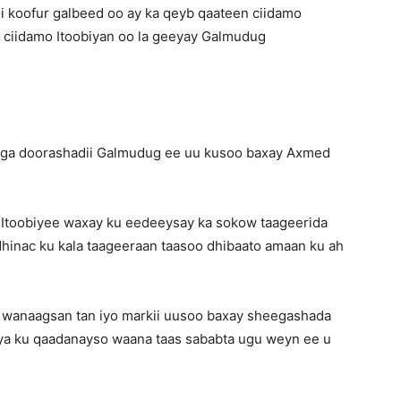
i koofur galbeed oo ay ka qeyb qaateen ciidamo
o ciidamo Itoobiyan oo la geeyay Galmudug
iga doorashadii Galmudug ee uu kusoo baxay Axmed
 Itoobiyee waxay ku eedeeysay ka sokow taageerida
 dhinac ku kala taageeraan taasoo dhibaato amaan ku ah
d wanaagsan tan iyo markii uusoo baxay sheegashada
ya ku qaadanayso waana taas sababta ugu weyn ee u