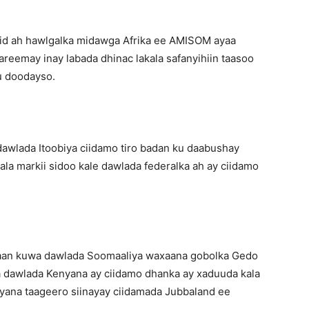
id ah hawlgalka midawga Afrika ee AMISOM ayaa
eemay inay labada dhinac lakala safanyihiin taasoo
ku doodayso.
dawlada Itoobiya ciidamo tiro badan ku daabushay
la markii sidoo kale dawlada federalka ah ay ciidamo
yaan kuwa dawlada Soomaaliya waxaana gobolka Gedo
 dawlada Kenyana ay ciidamo dhanka ay xaduuda kala
yana taageero siinayay ciidamada Jubbaland ee