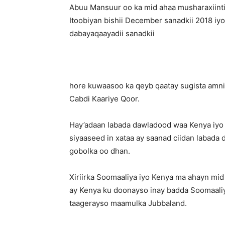
Abuu Mansuur oo ka mid ahaa musharaxiinti
Itoobiyan bishii December sanadkii 2018 iy
dabayaqaayadii sanadkii
hore kuwaasoo ka qeyb qaatay sugista amn
Cabdi Kaariye Qoor.
Hay’adaan labada dawladood waa Kenya iyo
siyaaseed in xataa ay saanad ciidan labada
gobolka oo dhan.
Xiriirka Soomaaliya iyo Kenya ma ahayn mi
ay Kenya ku doonayso inay badda Soomaali
taagerayso maamulka Jubbaland.