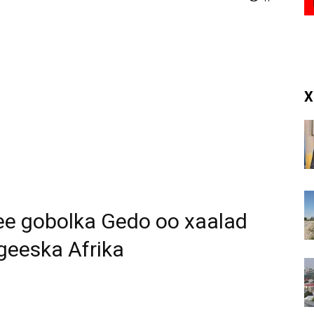
(RM)
X
ee gobolka Gedo oo xaalad
 geeska Afrika