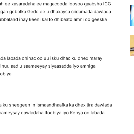
 ah ee xasaradaha ee magacooda loosoo gaabsho ICG
taagan gobolka Gedo ee u dhaxaysa ciidamada dawlada
bbaland inay keeni karto dhibaato amni oo geeska
ada labada dhinac oo uu isku dhac ku dhex maray
 inuu aad u saameeyay siyaasadda iyo amniga
obiya.
a ku sheegeen in ismaandhaafka ka dhex jira dawlada
saameysay dawladaha Itoobiya iyo Kenya oo labada