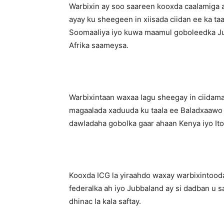
Warbixin ay soo saareen kooxda caalamiga
ayay ku sheegeen in xiisada ciidan ee ka 
Soomaaliya iyo kuwa maamul goboleedka Ju
Afrika saameysa.
Warbixintaan waxaa lagu sheegay in ciidam
magaalada xaduuda ku taala ee Baladxaawo
dawladaha gobolka gaar ahaan Kenya iyo Ito
Kooxda ICG la yiraahdo waxay warbixintood
federalka ah iyo Jubbaland ay si dadban u 
dhinac la kala saftay.