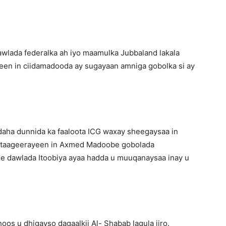
awlada federalka ah iyo maamulka Jubbaland lakala
geen in ciidamadooda ay sugayaan amniga gobolka si ay
daha dunnida ka faaloota ICG waxay sheegaysaa in
a taageerayeen in Axmed Madoobe gobolada
e dawlada Itoobiya ayaa hadda u muuqanaysaa inay u
os u dhigayso dagaalkii Al- Shabab lagula jiro.