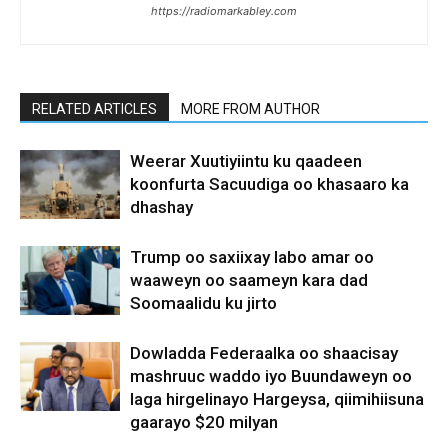
https://radiomarkabley.com
RELATED ARTICLES
MORE FROM AUTHOR
Weerar Xuutiyiintu ku qaadeen
koonfurta Sacuudiga oo khasaaro ka
dhashay
Trump oo saxiixay labo amar oo
waaweyn oo saameyn kara dad
Soomaalidu ku jirto
Dowladda Federaalka oo shaacisay
mashruuc waddo iyo Buundaweyn oo
laga hirgelinayo Hargeysa, qiimihiisuna
gaarayo $20 milyan