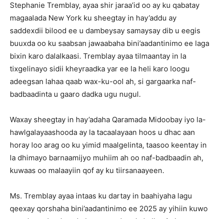
Stephanie Tremblay, ayaa shir jaraa’id oo ay ku qabatay
magaalada New York ku sheegtay in hay’addu ay
saddexdii bilood ee u dambeysay samaysay dib u eegis
buuxda oo ku saabsan jawaabaha bini’aadantinimo ee laga
bixin karo dalalkaasi. Tremblay ayaa tilmaantay in la
tixgelinayo sidii kheyraadka yar ee la heli karo loogu
adeegsan lahaa qaab wax-ku-ool ah, si gargaarka naf-
badbaadinta u gaaro dadka ugu nugul.
Waxay sheegtay in hay’adaha Qaramada Midoobay iyo la-
hawlgalayaashooda ay la tacaalayaan hoos u dhac aan
horay loo arag oo ku yimid maalgelinta, taasoo keentay in
la dhimayo barnaamijyo muhiim ah oo naf-badbaadin ah,
kuwaas oo malaayiin qof ay ku tiirsanaayeen.
Ms. Tremblay ayaa intaas ku dartay in baahiyaha lagu
qeexay qorshaha bini’aadantinimo ee 2025 ay yihiin kuwo