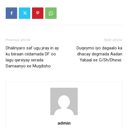
Previous article
Next article
Dhalinyaro saf ugu jiray in ay
Duqeymo iyo dagaalo ka
ku biiraan ciidamada DF oo
dhacay degmada Aadan
lagu qarxiyay xerada
Yabaal ee G/Sh/Dhexe.
Damaanyo ee Muqdisho
admin