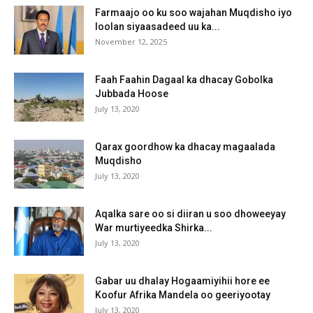
Farmaajo oo ku soo wajahan Muqdisho iyo
loolan siyaasadeed uu ka...
November 12, 2025
Faah Faahin Dagaal ka dhacay Gobolka
Jubbada Hoose
July 13, 2020
Qarax goordhow ka dhacay magaalada
Muqdisho
July 13, 2020
Aqalka sare oo si diiran u soo dhoweeyay
War murtiyeedka Shirka...
July 13, 2020
Gabar uu dhalay Hogaamiyihii hore ee
Koofur Afrika Mandela oo geeriyootay
July 13, 2020