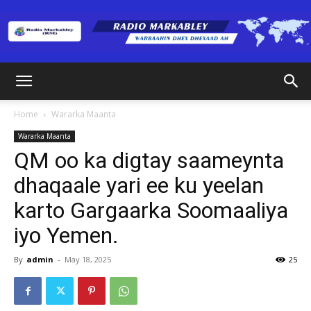
Radio
Home
Wararka Maanta
Wararka Maanta
Markabley
QM oo ka digtay saameynta
dhaqaale yari ee ku yeelan
karto Gargaarka Soomaaliya
(RM)
iyo Yemen.
By
admin
-
May 18, 2025
25