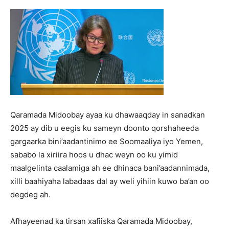
Qaramada Midoobay ayaa ku dhawaaqday in sanadkan
2025 ay dib u eegis ku sameyn doonto qorshaheeda
gargaarka bini’aadantinimo ee Soomaaliya iyo Yemen,
sababo la xiriira hoos u dhac weyn oo ku yimid
maalgelinta caalamiga ah ee dhinaca bani’aadannimada,
xilli baahiyaha labadaas dal ay weli yihiin kuwo ba’an oo
degdeg ah.
Afhayeenad ka tirsan xafiiska Qaramada Midoobay,