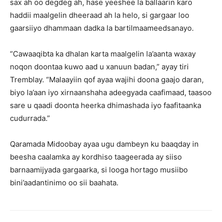
sax ah oo degdeg ah, hase yeeshee la ballaarin karo
haddii maalgelin dheeraad ah la helo, si gargaar loo
gaarsiiyo dhammaan dadka la bartilmaameedsanayo.
“Cawaaqibta ka dhalan karta maalgelin la’aanta waxay
noqon doontaa kuwo aad u xanuun badan,” ayay tiri
Tremblay. “Malaayiin qof ayaa wajihi doona gaajo daran,
biyo la’aan iyo xirnaanshaha adeegyada caafimaad, taasoo
sare u qaadi doonta heerka dhimashada iyo faafitaanka
cudurrada.”
Qaramada Midoobay ayaa ugu dambeyn ku baaqday in
beesha caalamka ay kordhiso taageerada ay siiso
barnaamijyada gargaarka, si looga hortago musiibo
bini’aadantinimo oo sii baahata.