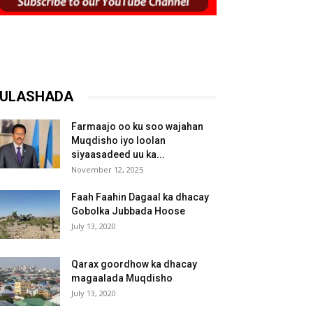
ULASHADA
Farmaajo oo ku soo wajahan
Muqdisho iyo loolan
siyaasadeed uu ka...
November 12, 2025
Faah Faahin Dagaal ka dhacay
Gobolka Jubbada Hoose
July 13, 2020
Qarax goordhow ka dhacay
magaalada Muqdisho
July 13, 2020