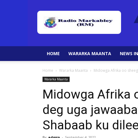
HOME
WARARKA MAANTA
NEWS IN
Home
Wararka Maanta
Midowga Afrika oo sheega
Wararka Maanta
Midowga Afrika 
deg uga jawaabay
Shabaab ku dile
By
admin
-
September 4, 2022