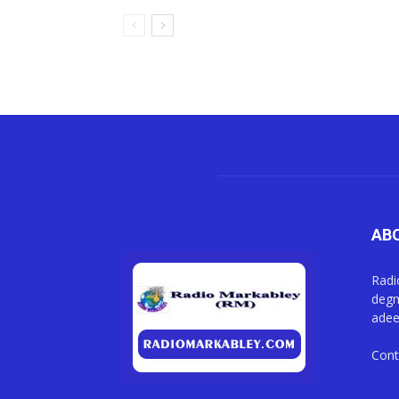
AB
Radi
degm
adee
Cont