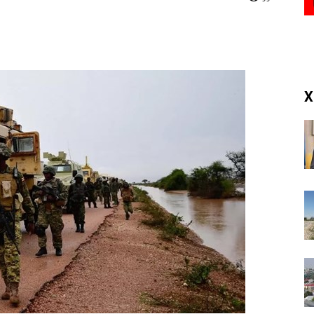
(RM)
X