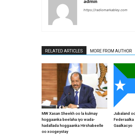
admin
https://radiomarkabley.com
RELATED ARTICLES
MORE FROM AUTHOR
MW Xasan Sheekh oo la kulmay
Jubaland o
hoggaanka beelaha iyo wada-
Federaalka 
hadallada hoggaanka Hirshabeelle
Gaalkacyo
oo xoogeystay