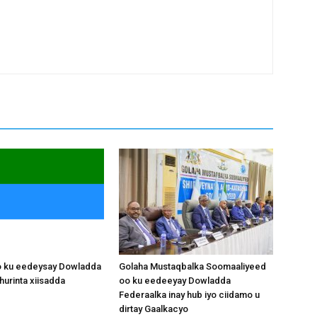
o ku eedeysay Dowladda
Golaha Mustaqbalka Soomaaliyeed
hurinta xiisadda
oo ku eedeeyay Dowladda
Federaalka inay hub iyo ciidamo u
dirtay Gaalkacyo