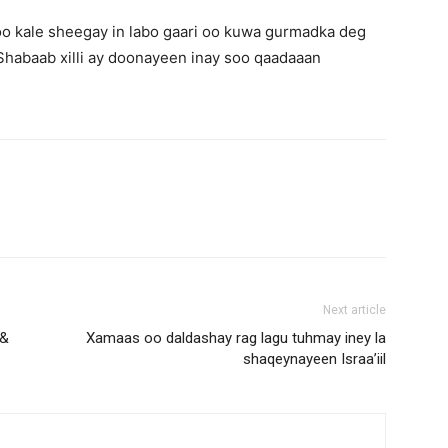
o kale sheegay in labo gaari oo kuwa gurmadka deg
Shabaab xilli ay doonayeen inay soo qaadaaan
Next article
 &
Xamaas oo daldashay rag lagu tuhmay iney la
shaqeynayeen Israa’iil