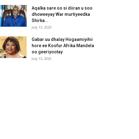
Aqalka sare oo si diiran u soo
dhoweeyay War murtiyeedka
Shirka...
July 13, 2020
Gabar uu dhalay Hogaamiyihii
hore ee Koofur Afrika Mandela
oo geeriyootay
July 13, 2020