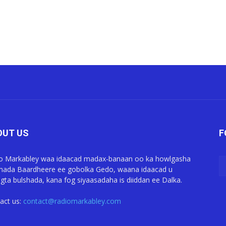
OUT US
F
o Markabley waa idaacad madax-banaan oo ka howlgasha
ada Baardheere ee gobolka Gedo, waana idaacad u
gta bulshada, kana fog siyaasadaha is diiddan ee Dalka.
act us:
contact@radiomarkabley.com