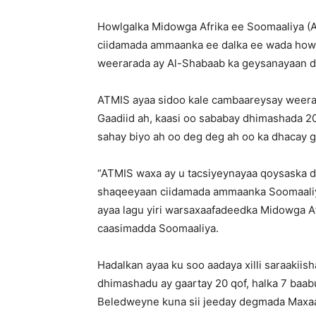
Howlgalka Midowga Afrika ee Soomaaliya (A
ciidamada ammaanka ee dalka ee wada howlg
weerarada ay Al-Shabaab ka geysanayaan d
ATMIS ayaa sidoo kale cambaareysay weerar
Gaadiid ah, kaasi oo sababay dhimashada 20
sahay biyo ah oo deg deg ah oo ka dhacay 
“ATMIS waxa ay u tacsiyeynayaa qoysaska dadk
shaqeeyaan ciidamada ammaanka Soomaaliya 
ayaa lagu yiri warsaxaafadeedka Midowga A
caasimadda Soomaaliya.
Hadalkan ayaa ku soo aadaya xilli saraakiis
dhimashadu ay gaartay 20 qof, halka 7 baa
Beledweyne kuna sii jeeday degmada Maxaa