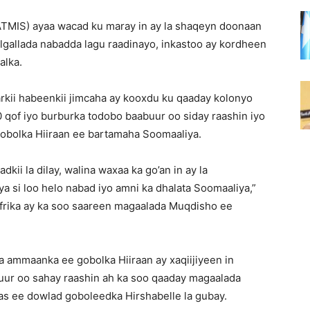
TMIS) ayaa wacad ku maray in ay la shaqeyn doonaan
allada nabadda lagu raadinayo, inkastoo ay kordheen
alka.
kii habeenkii jimcaha ay kooxdu ku qaaday kolonyo
 qof iyo burburka todobo baabuur oo siday raashin iyo
gobolka Hiiraan ee bartamaha Soomaaliya.
ii la dilay, walina waxaa ka go’an in ay la
si loo helo nabad iyo amni ka dhalata Soomaaliya,”
frika ay ka soo saareen magaalada Muqdisho ee
ha ammaanka ee gobolka Hiiraan ay xaqiijiyeen in
buur oo sahay raashin ah ka soo qaaday magaalada
s ee dowlad goboleedka Hirshabelle la gubay.