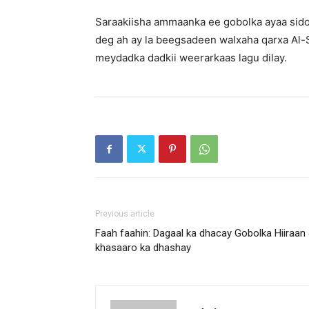
Saraakiisha ammaanka ee gobolka ayaa sido
deg ah ay la beegsadeen walxaha qarxa Al-
meydadka dadkii weerarkaas lagu dilay.
Previous article
Faah faahin: Dagaal ka dhacay Gobolka Hiiraan
khasaaro ka dhashay