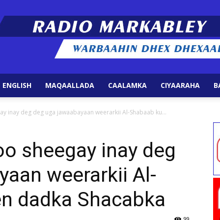
 ENGLISH
MAQAALLADA
CAALAMKA
CIYAARAHA
B
Radio
y inay deg deg uga jawaabayaan weerarkii Al-Shabaab ku...
oo sheegay inay deg
aan weerarkii Al-
Markabley
en dadka Shacabka
99