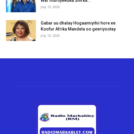
War murtiyeedka Shirka...
July 13, 2020
Gabar uu dhalay Hogaamiyihii hore ee
Koofur Afrika Mandela oo geeriyootay
July 13, 2020