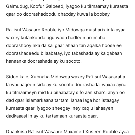
Galmudug, Koofur Galbeed, iyagoo ku tilmaamay kuraasta
qaar oo doorashadoodu dhacday kuwa la boobay.
Ra’iisul Wasaare Rooble iyo Midowga musharixiinta ayaa
waxey kulankooda ugu wada hadleen arrimaha
doorashooyinka dalka, gaar ahaan tan aqalka hoose ee
doorashadeedu bilaabatay, iyo tabashada ay ka qabaan
hanaanka doorashada ay ku socoto.
Sidoo kale, Xubnaha Midowga waxey Ra’iisul Wasaaraha
la wadaageen sida ay ku socoto doorashada, waxaa ayna
ku tilmaameyn mid ku bilaabatay sifo aan sharci ahyn oo
dad qaar islamarkaana tartami lahaa laga hor istaagay
kuraasta qaar, iyagoo sheegay iney xaq u lahaayen
dadkaaasi in ay ku tartamaan kuraasta qaar.
Dhankiisa Ra’iisul Wasaare Maxamed Xuseen Rooble ayaa