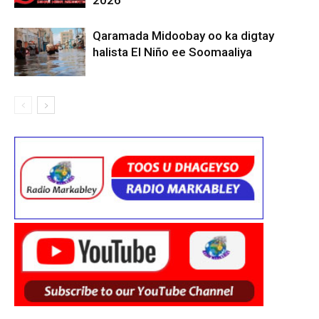
Qaramada Midoobay oo ka digtay
halista El Niño ee Soomaaliya