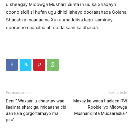
u sheegay Midowga Musharrixiinta in uu ka Shaqeyn
doono sidii si hufan ugu dhici laheyd dooraashada Golaha
Shacabka maadaama Xukuumaddiisa lagu aaminay
doorasho cadaalad ah oo dalkaan ka dhacda.
Previous article
Next article
Deni ” Waxaan u dhaartay waa
Maxay ka wada hadleen RW
ilaalinta sharciga, midaasna cid
Rooble iyo Midowga
aan kala gorgortamayo ma
Musharixiinta Mucaaradka?
jirto”.