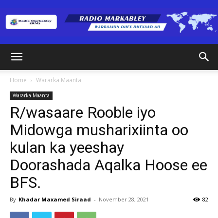
Radio
Home
Wararka Maanta
Wararka Maanta
Markabley
R/wasaare Rooble iyo
Midowga musharixiinta oo
kulan ka yeeshay
(RM)
Doorashada Aqalka Hoose ee
BFS.
By
Khadar Maxamed Siraad
-
November 28, 2021
82