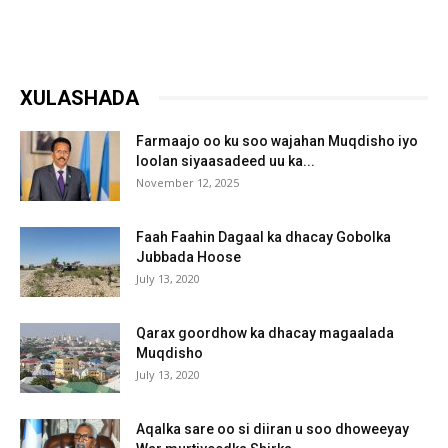
XULASHADA
Farmaajo oo ku soo wajahan Muqdisho iyo
loolan siyaasadeed uu ka...
November 12, 2025
Faah Faahin Dagaal ka dhacay Gobolka
Jubbada Hoose
July 13, 2020
Qarax goordhow ka dhacay magaalada
Muqdisho
July 13, 2020
Aqalka sare oo si diiran u soo dhoweeyay