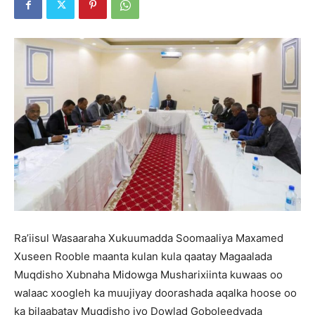
Ra’iisul Wasaaraha Xukuumadda Soomaaliya Maxamed
Xuseen Rooble maanta kulan kula qaatay Magaalada
Muqdisho Xubnaha Midowga Musharixiinta kuwaas oo
walaac xoogleh ka muujiyay doorashada aqalka hoose oo
ka bilaabatay Muqdisho iyo Dowlad Goboleedyada