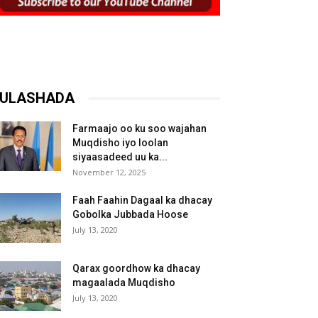
ULASHADA
Farmaajo oo ku soo wajahan
Muqdisho iyo loolan
siyaasadeed uu ka...
November 12, 2025
Faah Faahin Dagaal ka dhacay
Gobolka Jubbada Hoose
July 13, 2020
Qarax goordhow ka dhacay
magaalada Muqdisho
July 13, 2020