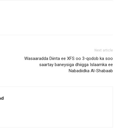
Next article
Wasaaradda Diinta ee XFS oo 3-qodob ka soo
saartay baneysiga dhiigga Islaamka ee
Nabadiidka Al-Shabaab
ad