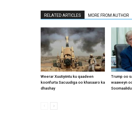
RELATED ARTICLES
MORE FROM AUTHOR
Weerar Xuutiyiintu ku qaadeen
Trump oo sa
koonfurta Sacuudiga oo khasaaro ka
waaweyn oo
dhashay
Soomaalidu 