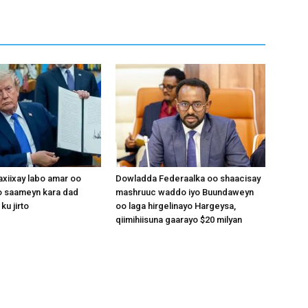
xiixay labo amar oo
Dowladda Federaalka oo shaacisay
 saameyn kara dad
mashruuc waddo iyo Buundaweyn
ku jirto
oo laga hirgelinayo Hargeysa,
qiimihiisuna gaarayo $20 milyan