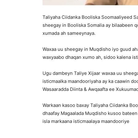
Taliyaha Ciidanka Booliska Soomaaliyeed 
sheegay in Booliska Somalia ay bilaabeen
xumada ah sameeynaya.
Waxaa uu sheegay in Muqdisho iyo guud ah
waxyaabo dhaqan xumo ah, sidoo kalena is
Ugu dambeyn Taliye Xijaar waxaa uu sheeg
isticmaalka maandooriyaha ay ka caawin do
Wasaaradda Diinta & Awqaafta ee Xukuuma
Warkaan kasoo baxay Taliyaha Ciidanka Booli
dhaafay Magaalada Muqdisho kusoo bateen
isla markaana isticmaalaya maandooriye