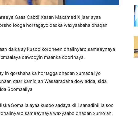
Sareeye Gaas Cabdi Xasan Maxamed Xijaar ayaa
 qorsho looga hortagayo dadka waxyaabaha dhaqan
aan dalka ay kusoo kordheen dhalinyaro sameeynaya
ticmaalaya dawooyin maanka doorinaya.
ay in qorshaha ka hortagga dhaqan xumada iyo
onaan qaar kamid ah Wasaaradaha dowladda, sida
dda Soomaaliya.
ska Somalia ayaa kusoo aadaya xilli sanadihii la soo
 dhalinyaro sameeynaya waxyaabo dhaqan xumo ah,