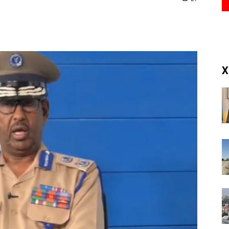
(RM)
X