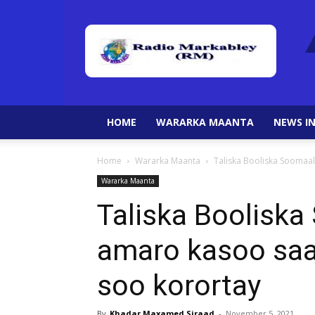
HOME
WARARKA MAANTA
NEWS IN
Home
Wararka Maanta
Taliska Booliska Soomaa
Wararka Maanta
Taliska Booliska
amaro kasoo sa
soo korortay
By
Khadar Maxamed Siraad
-
November 5, 2021