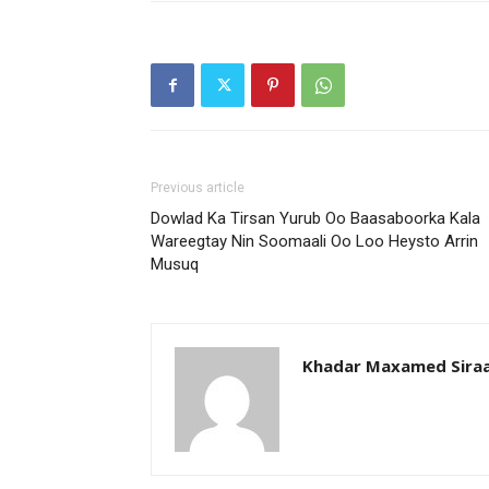
Previous article
Dowlad Ka Tirsan Yurub Oo Baasaboorka Kala
Wareegtay Nin Soomaali Oo Loo Heysto Arrin
Musuq
Khadar Maxamed Sira