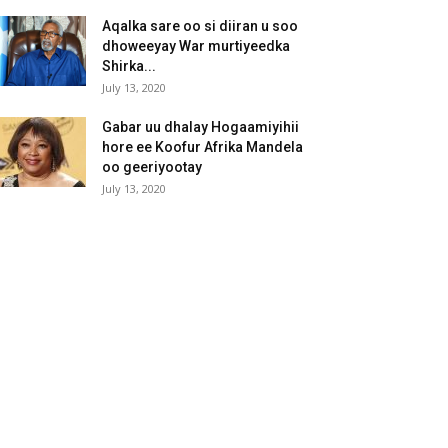
Aqalka sare oo si diiran u soo
dhoweeyay War murtiyeedka
Shirka...
July 13, 2020
Gabar uu dhalay Hogaamiyihii
hore ee Koofur Afrika Mandela
oo geeriyootay
July 13, 2020