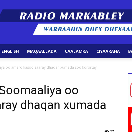
 ENGLISH
MAQAALLADA
CAALAMKA
CIYAARAHA
B
Radio
liya oo amaro kasoo saaray dhaqan xumada soo korortay
 Soomaaliya oo
aray dhaqan xumada
Markabley
27