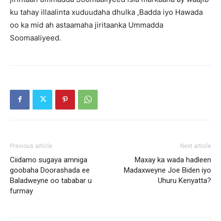
ku tahay illaalinta xuduudaha dhulka ,Badda iyo Hawada
oo ka mid ah astaamaha jiritaanka Ummadda
Soomaaliyeed.
Previous article
Next article
Ciidamo sugaya amniga
Maxay ka wada hadleen
goobaha Doorashada ee
Madaxweyne Joe Biden iyo
Baladweyne oo tababar u
Uhuru Kenyatta?
furmay