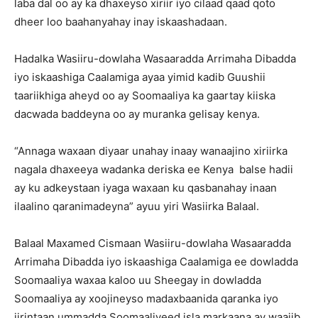
laba dal oo ay ka dhaxeyso xiriir iyo cilaad qaad qoto
dheer loo baahanyahay inay iskaashadaan.
Hadalka Wasiiru-dowlaha Wasaaradda Arrimaha Dibadda
iyo iskaashiga Caalamiga ayaa yimid kadib Guushii
taariikhiga aheyd oo ay Soomaaliya ka gaartay kiiska
dacwada baddeyna oo ay muranka gelisay kenya.
“Annaga waxaan diyaar unahay inaay wanaajino xiriirka
nagala dhaxeeya wadanka deriska ee Kenya balse hadii
ay ku adkeystaan iyaga waxaan ku qasbanahay inaan
ilaalino qaranimadeyna” ayuu yiri Wasiirka Balaal.
Balaal Maxamed Cismaan Wasiiru-dowlaha Wasaaradda
Arrimaha Dibadda iyo iskaashiga Caalamiga ee dowladda
Soomaaliya waxaa kaloo uu Sheegay in dowladda
Soomaaliya ay xoojineyso madaxbaanida qaranka iyo
jirintaan ummadda Soomaaliyeed isla markaana ay waajib