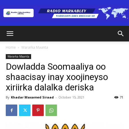
Radio
Home
Wararka Maanta
Wararka Maanta
Markabley
Dowladda Soomaaliya oo
shaacisay inay xoojineyso
xiriirka dalalka deriska
(RM)
By
Khadar Maxamed Siraad
-
October 15, 2021
71