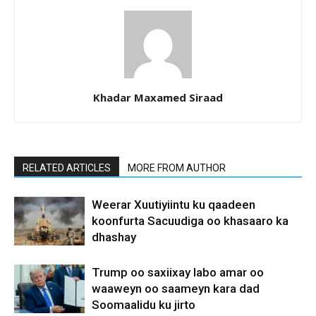
Khadar Maxamed Siraad
RELATED ARTICLES
MORE FROM AUTHOR
Weerar Xuutiyiintu ku qaadeen
koonfurta Sacuudiga oo khasaaro ka
dhashay
Trump oo saxiixay labo amar oo
waaweyn oo saameyn kara dad
Soomaalidu ku jirto