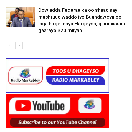
Dowladda Federaalka oo shaacisay
mashruuc waddo iyo Buundaweyn oo
laga hirgelinayo Hargeysa, qiimihiisuna
gaarayo $20 milyan