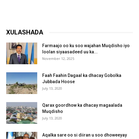
XULASHADA
Farmaajo oo ku soo wajahan Muqdisho iyo
loolan siyaasadeed uu ka...
November 12, 2025
Faah Faahin Dagaal ka dhacay Gobolka
Jubbada Hoose
July 13, 2020
Qarax goordhow ka dhacay magaalada
Muqdisho
July 13, 2020
Aqalka sare oo si diiran u soo dhoweeyay