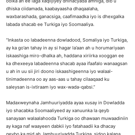
oolka ah ee laga xaqiijiyey dhinacyada amniga, dib u
dhiska ciidamada, kaabayaasha dhaqaalaha,
waxbarashada, ganacsiga, caafimaadka iyo is dhexgalka
labada shacab ee Turkiga iyo Soomaaliya.
“Inkasta oo labadeenna dowladood, Somaliya iyo Turkiga,
ay ka go’an tahay in ay si hagar la’aan ah u horumariyaan
iskaashiga miro-dhalka ah, haddana xiriirka xooggan ee
ka dhexeeya labadeenna shacab ayaa ifaafalo wanaagsan
u ah in uu sii jiri doono iskaashigeenna iyo walaal-
tinimadeenna oo ay aas-aas u tahay cilaaqaad ku
saleysan is-ixtiraam iyo wax-wada-qabsi.”
Madaxweynaha Jamhuuriyadda ayaa xusay in Dowladda
iyo shacabka Soomaaliyeed ay xanuunka la qeyb
sanayaan walaalahooda Turkiga oo dhawaan muwaadiniin
ay kaga naf waayeen dabkii iyo fatahaadii ka dhacay
qeybo ka mid ah Jamhuuriyadda Turkiga, sidoo kalana