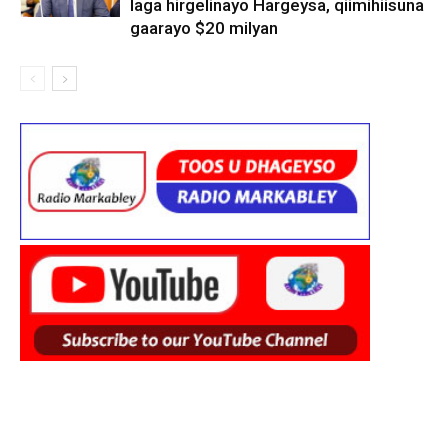
laga hirgelinayo Hargeysa, qiimihiisuna
gaarayo $20 milyan