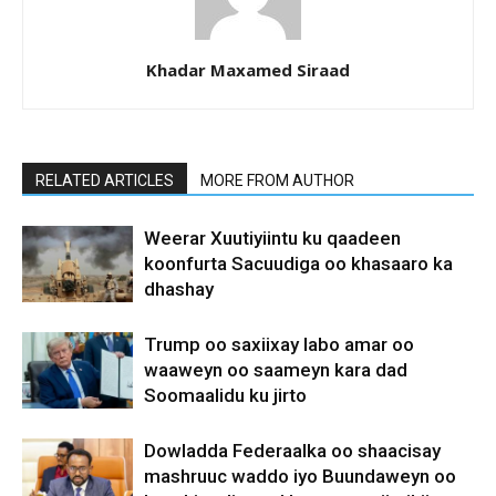
Khadar Maxamed Siraad
RELATED ARTICLES
MORE FROM AUTHOR
Weerar Xuutiyiintu ku qaadeen
koonfurta Sacuudiga oo khasaaro ka
dhashay
Trump oo saxiixay labo amar oo
waaweyn oo saameyn kara dad
Soomaalidu ku jirto
Dowladda Federaalka oo shaacisay
mashruuc waddo iyo Buundaweyn oo