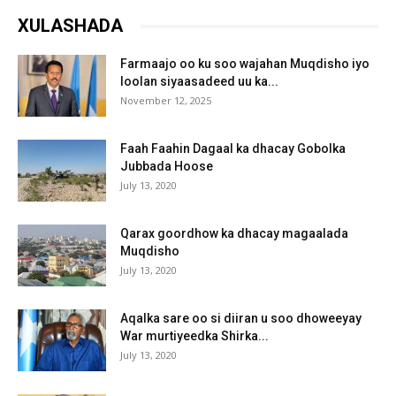
XULASHADA
Farmaajo oo ku soo wajahan Muqdisho iyo
loolan siyaasadeed uu ka...
November 12, 2025
Faah Faahin Dagaal ka dhacay Gobolka
Jubbada Hoose
July 13, 2020
Qarax goordhow ka dhacay magaalada
Muqdisho
July 13, 2020
Aqalka sare oo si diiran u soo dhoweeyay
War murtiyeedka Shirka...
July 13, 2020