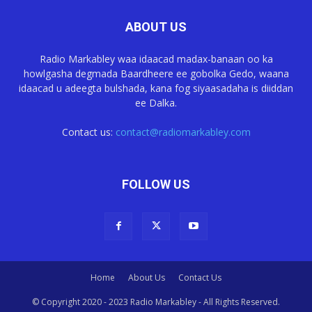
ABOUT US
Radio Markabley waa idaacad madax-banaan oo ka
howlgasha degmada Baardheere ee gobolka Gedo, waana
idaacad u adeegta bulshada, kana fog siyaasadaha is diiddan
ee Dalka.
Contact us:
contact@radiomarkabley.com
FOLLOW US
Home
About Us
Contact Us
© Copyright 2020 - 2023 Radio Markabley - All Rights Reserved.