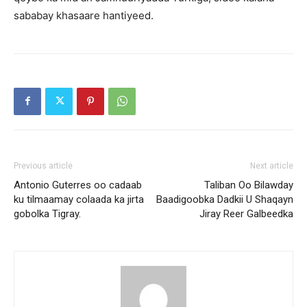
sababay khasaare hantiyeed.
Previous article
Next article
Antonio Guterres oo cadaab
Taliban Oo Bilawday
ku tilmaamay colaada ka jirta
Baadigoobka Dadkii U Shaqayn
gobolka Tigray.
Jiray Reer Galbeedka