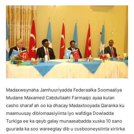
Madaxweynaha Jamhuuriyadda Federaalka Soomaaliya
Mudane Maxamed Cabdullaahi Farmaajo ayaa kulan
casho sharaf ah oo ka dhacay Madaxtooyada Qaranka ku
maamuusay diblomaasiyiinta iyo wafdiga Dowladda
Turkiga ee ka qeyb galay munaasabadda xuska 10 sano
guurada ka soo wareegtay dib u cusbooneysiinta xiriirka