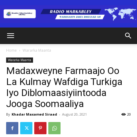
Radio
Home
Wararka Maanta
Wararka Maanta
Markabley
Madaxweyne Farmaajo Oo
La Kulmay Wafdiga Turkiga
Iyo Diblomaasiyiintooda
(RM)
Jooga Soomaaliya
By
Khadar Maxamed Siraad
-
August 20, 2021
20