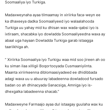
Soomaaliya iyo Turkiga.
Madaxweynaha ayaa tilmaamay in xiriirka faca-weyn ee
ka dhaxeeya dadka Soomaaliyeed iyo walaalahooda
Turkiga uu yahay mid ku dhisan wax wada-qabsi iyo is
ixtiraam, shacabka iyo dowladda Soomaaliyeedna waxa ay
abaal uga hayaan Dowladda Turkiga garab istaagga
taariikhiga ah.
” Xiriirka Soomaaliya iyo Turkigu waa mid soo jireen ah oo
ku siman ilaa xilligii Boqortooyada Cusmaaniyiinta.
Maanta xiriirkeenna diblomaasiyadeed ee dhidibbada
adagi waxa uu u abuuray labadeenna dowladood fursado
badan oo ah dhinacyada Ganacsiga, Amniga iyo is-
dhexgalka labadeenna shacab.”
Madaxweyne Farmaajo ayaa dul istaagay guulaha wax ku