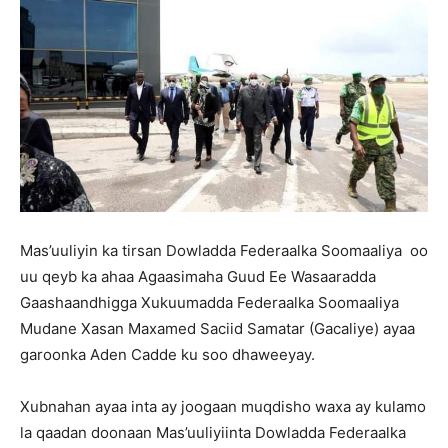
Mas’uuliyin ka tirsan Dowladda Federaalka Soomaaliya oo
uu qeyb ka ahaa Agaasimaha Guud Ee Wasaaradda
Gaashaandhigga Xukuumadda Federaalka Soomaaliya
Mudane Xasan Maxamed Saciid Samatar (Gacaliye) ayaa
garoonka Aden Cadde ku soo dhaweeyay.
Xubnahan ayaa inta ay joogaan muqdisho waxa ay kulamo
la qaadan doonaan Mas’uuliyiinta Dowladda Federaalka