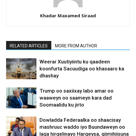
Khadar Maxamed Siraad
RELATED ARTICLES
MORE FROM AUTHOR
Weerar Xuutiyiintu ku qaadeen
koonfurta Sacuudiga oo khasaaro ka
dhashay
Trump oo saxiixay labo amar oo
waaweyn oo saameyn kara dad
Soomaalidu ku jirto
Dowladda Federaalka oo shaacisay
mashruuc waddo iyo Buundaweyn oo
laga hirgelinayo Hargeysa, qiimihiisuna