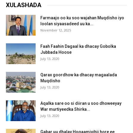
XULASHADA
Farmaajo oo ku soo wajahan Muqdisho iyo
loolan siyaasadeed uu ka...
November 12, 2025
Faah Faahin Dagaal ka dhacay Gobolka
Jubbada Hoose
July 13, 2020
Qarax goordhow ka dhacay magaalada
Muqdisho
July 13, 2020
Aqalka sare oo si diiran u soo dhoweeyay
War murtiyeedka Shirka...
July 13, 2020
Gabar uu dhalay Hogaamiyihii hore ee