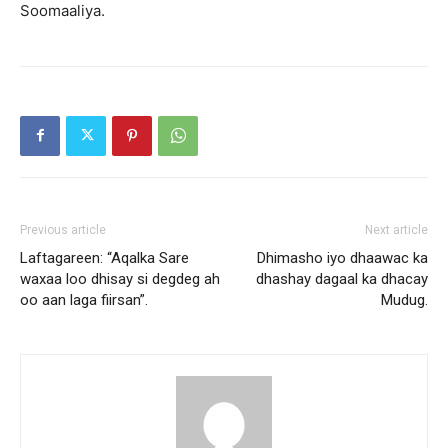
Soomaaliya.
Previous article
Next article
Laftagareen: “Aqalka Sare
Dhimasho iyo dhaawac ka
waxaa loo dhisay si degdeg ah
dhashay dagaal ka dhacay
oo aan laga fiirsan”.
Mudug.