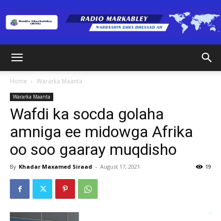
Radio
Home
Wararka Maanta
Wararka Maanta
Markabley
Wafdi ka socda golaha
amniga ee midowga Afrika
oo soo gaaray muqdisho
(RM)
By
Khadar Maxamed Siraad
-
August 17, 2021
19