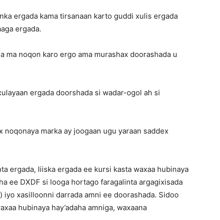
anka ergada kama tirsanaan karto guddi xulis ergada
aaga ergada.
ada ma noqon karo ergo ama murashax doorashada u
xulayaan ergada doorshada si wadar-ogol ah si
x noqonaya marka ay joogaan ugu yaraan saddex
ta ergada, Iiiska ergada ee kursi kasta waxaa hubinaya
a ee DXDF si looga hortago faragalinta argagixisada
) iyo xasilloonni darrada amni ee doorashada. Sidoo
 waxaa hubinaya hay’adaha amniga, waxaana