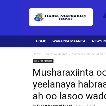
HOME
WARARKA MAANTA
NEWS IN
Home
Wararka Maanta
Musharaxiinta oo kulan d
Wararka Maanta
Musharaxiinta oo
yeelanaya habraa
ah oo lasoo wad
By
Khadar Maxamed Siraad
-
August 13, 2021