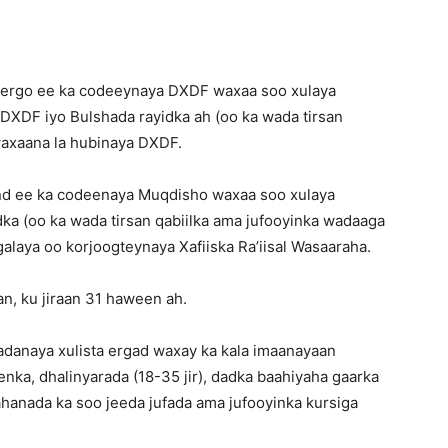
a
 ergo ee ka codeeynaya DXDF waxaa soo xulaya
XDF iyo Bulshada rayidka ah (oo ka wada tirsan
waxaana la hubinaya DXDF.
and ee ka codeenaya Muqdisho waxaa soo xulaya
ka (oo ka wada tirsan qabiilka ama jufooyinka wadaaga
galaya oo korjoogteynaya Xafiiska Ra’iisal Wasaaraha.
an, ku jiraan 31 haween ah.
adanaya xulista ergad waxay ka kala imaanayaan
ka, dhalinyarada (18-35 jir), dadka baahiyaha gaarka
hanada ka soo jeeda jufada ama jufooyinka kursiga