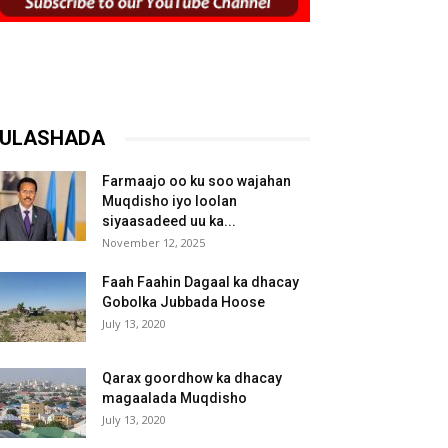
ULASHADA
Farmaajo oo ku soo wajahan
Muqdisho iyo loolan
siyaasadeed uu ka...
November 12, 2025
Faah Faahin Dagaal ka dhacay
Gobolka Jubbada Hoose
July 13, 2020
Qarax goordhow ka dhacay
magaalada Muqdisho
July 13, 2020