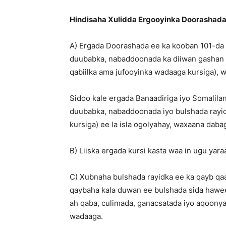
Hindisaha Xulidda Ergooyinka Doorashad
A) Ergada Doorashada ee ka kooban 101-da
duubabka, nabaddoonada ka diiwan gashan D
qabiilka ama jufooyinka wadaaga kursiga), 
Sidoo kale ergada Banaadiriga iyo Somalil
duubabka, nabaddoonada iyo bulshada rayid
kursiga) ee la isla ogolyahay, waxaana daba
B) Liiska ergada kursi kasta waa in ugu yara
C) Xubnaha bulshada rayidka ee ka qayb qa
qaybaha kala duwan ee bulshada sida haween
ah qaba, culimada, ganacsatada iyo aqoonya
wadaaga.