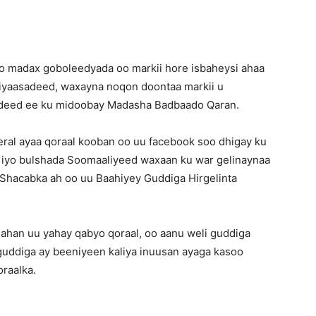
o madax goboleedyada oo markii hore isbaheysi ahaa
siyaasadeed
, waxayna noqon doontaa markii u
sadeed ee ku midoobay Madasha Badbaado Qaran.
eral ayaa qoraal kooban oo uu facebook soo dhigay ku
iyo bulshada Soomaaliyeed waxaan ku war gelinaynaa
 Shacabka ah oo uu Baahiyey Guddiga Hirgelinta
ahan uu yahay qabyo qoraal, oo aanu weli guddiga
guddiga ay beeniyeen kaliya inuusan ayaga kasoo
oraalka.