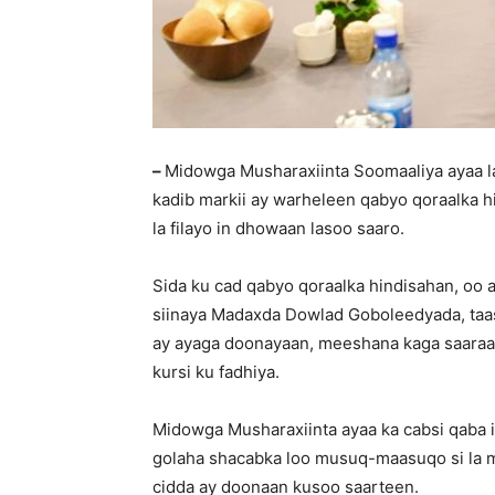
–
Midowga Musharaxiinta Soomaaliya ayaa la 
kadib markii ay warheleen qabyo qoraalka 
la filayo in dhowaan lasoo saaro.
Sida ku cad qabyo qoraalka hindisahan, oo
siinaya Madaxda Dowlad Goboleedyada, taasi
ay ayaga doonayaan, meeshana kaga saaraa
kursi ku fadhiya.
Midowga Musharaxiinta ayaa ka cabsi qaba i
golaha shacabka loo musuq-maasuqo si la m
cidda ay doonaan kusoo saarteen.