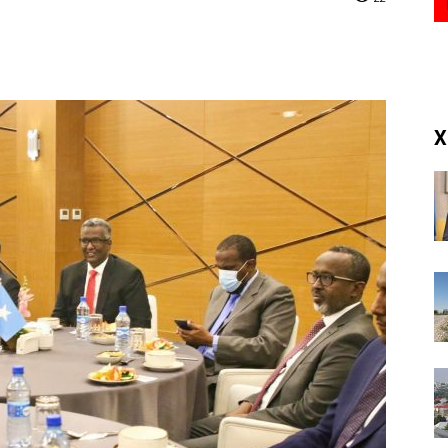
(RM)
X