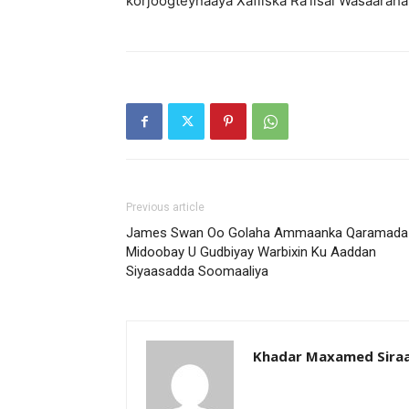
korjoogteynaaya Xafiiska Ra’iisal Wasaaraha
Previous article
James Swan Oo Golaha Ammaanka Qaramada
Midoobay U Gudbiyay Warbixin Ku Aaddan
Siyaasadda Soomaaliya
Khadar Maxamed Sira