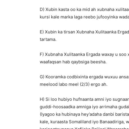
D) Xubin kasta oo ka mid ah xubnaha xulita
kursi kale marka laga reebo jufooyinka wad
E) Xubin ka tirsan Xubnaha Xulitaanka Erg
tartama.
F) Xubnaha Xulitaanka Ergada waxay u soo 
waafaqsan hab qaybsiga beesha.
G) Kooramka codbixinta ergada wuxuu ansa
meelood labo meel (2/3) ergo ah.
H) Si loo hubiyo hufnaanta amni iyo sugnaan
guddi-hoosaadka amniga iyo arrimaha gudah
(Iyagoo ka hubinaya hey’adaha danbi barista
kale, kuraasta Somaliland iyo Banaadiriga,