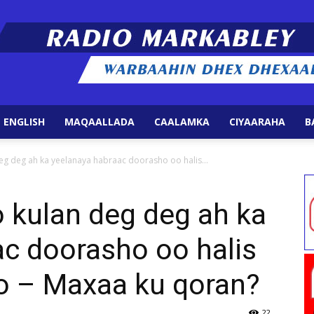
 ENGLISH
MAQAALLADA
CAALAMKA
CIYAARAHA
B
Radio
eg deg ah ka yeelanaya habraac doorasho oo halis...
 kulan deg deg ah ka
c doorasho oo halis
Markabley
o – Maxaa ku qoran?
22