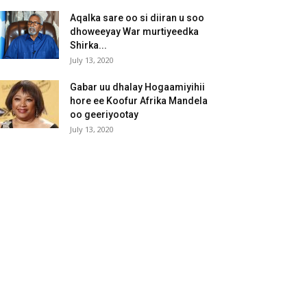
Aqalka sare oo si diiran u soo
dhoweeyay War murtiyeedka
Shirka...
July 13, 2020
Gabar uu dhalay Hogaamiyihii
hore ee Koofur Afrika Mandela
oo geeriyootay
July 13, 2020