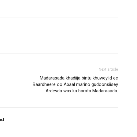
Next article
Madarasada khadiija bintu khuweylid ee
Baardheere oo Abaal marino gudoonsiisey
Ardeyda wax ka barata Madarasada.
ad