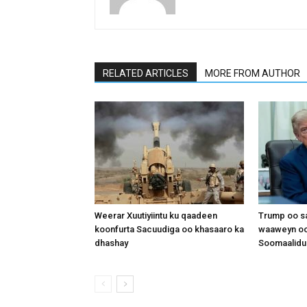
RELATED ARTICLES
MORE FROM AUTHOR
Weerar Xuutiyiintu ku qaadeen
Trump oo sa
koonfurta Sacuudiga oo khasaaro ka
waaweyn oo
dhashay
Soomaalidu 