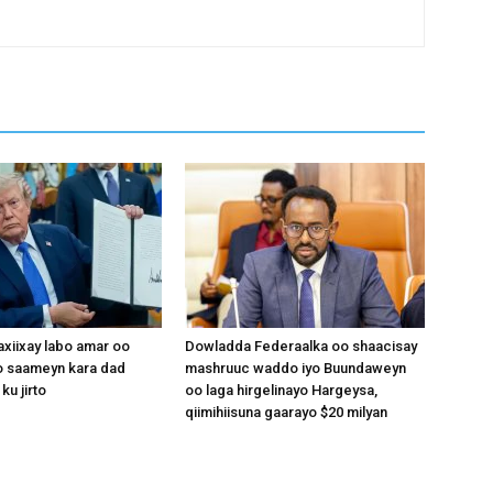
xiixay labo amar oo
Dowladda Federaalka oo shaacisay
 saameyn kara dad
mashruuc waddo iyo Buundaweyn
ku jirto
oo laga hirgelinayo Hargeysa,
qiimihiisuna gaarayo $20 milyan