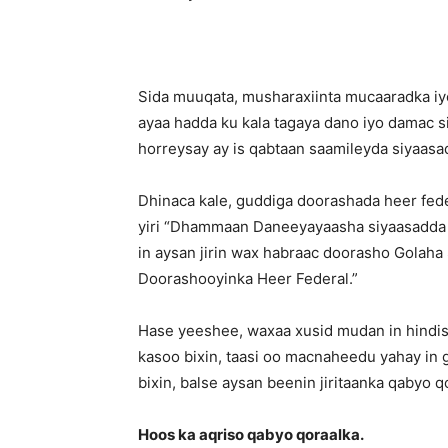
Sida muuqata, musharaxiinta mucaaradka iy
ayaa hadda ku kala tagaya dano iyo damac 
horreysay ay is qabtaan saamileyda siyaa
Dhinaca kale, guddiga doorashada heer fed
yiri “Dhammaan Daneeyayaasha siyaasadda 
in aysan jirin wax habraac doorasho Golaha
Doorashooyinka Heer Federal.
”
Hase yeeshee, waxaa xusid mudan in hindis
kasoo bixin, taasi oo macnaheedu yahay in 
bixin, balse aysan beenin jiritaanka qabyo q
Hoos ka aqriso qabyo qoraalka.