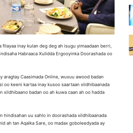
filayaa inay kulan deg deg ah isugu yimaadaan berri,
hindisaha Habraaca Xulidda Ergooyinka Doorashada oo
 ay aragtay Caasimada Online, wuxuu awood badan
 oo keeni kartaa inay kusoo saartaan xildhibaanada
n xildhibaano badan oo ah kuwa caan ah oo hadda
n hindisahan uu sahlo in doorashada xildhibaanada
id ah tan Aqalka Sare, oo madax goboleedyada ay