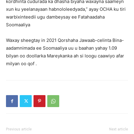
kordhinta cudurada ka dhasha biyaha waxayna saameyn
xun ku yeelanayaan habnololeedyada,” ayay OCHA ku tiri
warbixinteedii ugu dambeysay ee Fatahaadaha
Soomaaliya
Waxay sheegtay in 2021 Qorshaha Jawaab-celinta Bina-
aadamnimada ee Soomaaliya uu u baahan yahay 1.09
bilyan oo doollarka Mareykanka ah si loogu caawiyo afar
milyan oo qof .
Previous article
Next article