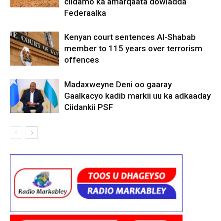
ciidamo ka amarqaata dowladda
Federaalka
Kenyan court sentences Al-Shabab
member to 115 years over terrorism
offences
Madaxweyne Deni oo gaaray
Gaalkacyo kadib markii uu ka adkaaday
Ciidankii PSF