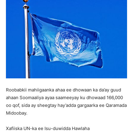
Roobabkii mahiigaanka ahaa ee dhowaan ka da’ay guud
ahaan Soomaaliya ayaa saameeyay ku dhowaad 166,000
oo qof, sida ay sheegtay hay’adda gargaarka ee Qaramada
Midoobay.
Xafiiska UN-ka ee Isu-duwidda Hawlaha