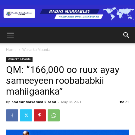
Radio
Home
Wararka Maanta
Wararka Maanta
Markabley
QM: “166,000 oo ruux ayay
sameeyeen roobababkii
mahiigaanka”
(RM)
By
Khadar Maxamed Siraad
-
May 18, 2021
21