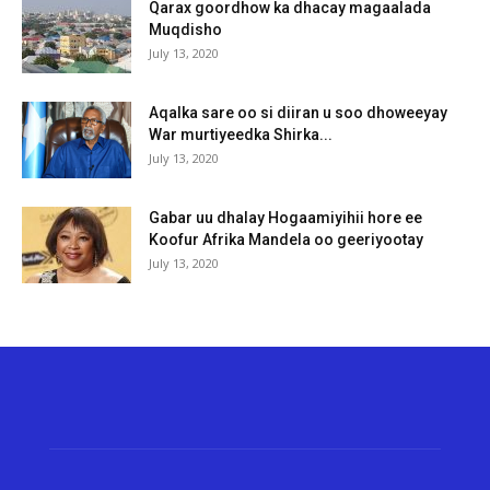
Qarax goordhow ka dhacay magaalada
Muqdisho
July 13, 2020
Aqalka sare oo si diiran u soo dhoweeyay
War murtiyeedka Shirka...
July 13, 2020
Gabar uu dhalay Hogaamiyihii hore ee
Koofur Afrika Mandela oo geeriyootay
July 13, 2020