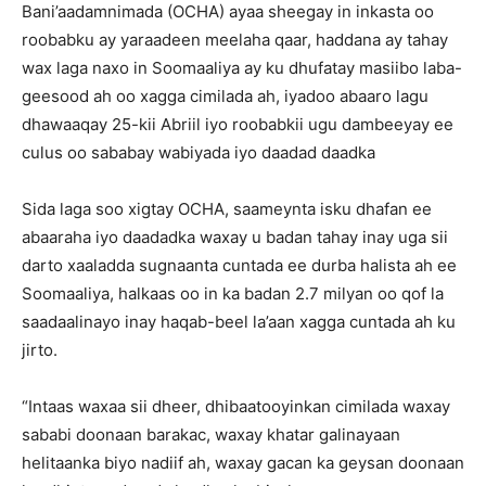
Bani’aadamnimada (OCHA) ayaa sheegay in inkasta oo
roobabku ay yaraadeen meelaha qaar, haddana ay tahay
wax laga naxo in Soomaaliya ay ku dhufatay masiibo laba-
geesood ah oo xagga cimilada ah, iyadoo abaaro lagu
dhawaaqay 25-kii Abriil iyo roobabkii ugu dambeeyay ee
culus oo sababay wabiyada iyo daadad daadka
Sida laga soo xigtay OCHA, saameynta isku dhafan ee
abaaraha iyo daadadka waxay u badan tahay inay uga sii
darto xaaladda sugnaanta cuntada ee durba halista ah ee
Soomaaliya, halkaas oo in ka badan 2.7 milyan oo qof la
saadaalinayo inay haqab-beel la’aan xagga cuntada ah ku
jirto.
“Intaas waxaa sii dheer, dhibaatooyinkan cimilada waxay
sababi doonaan barakac, waxay khatar galinayaan
helitaanka biyo nadiif ah, waxay gacan ka geysan doonaan