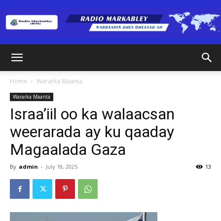
Radio
Home
Wararka Maanta
Wararka Maanta
Markabley
Israa’iil oo ka walaacsan
weerarada ay ku qaaday
Magaalada Gaza
(RM)
By
admin
-
July 18, 2025
13