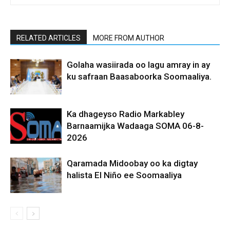
RELATED ARTICLES
MORE FROM AUTHOR
Golaha wasiirada oo lagu amray in ay
ku safraan Baasaboorka Soomaaliya.
Ka dhageyso Radio Markabley
Barnaamijka Wadaaga SOMA 06-8-
2026
Qaramada Midoobay oo ka digtay
halista El Niño ee Soomaaliya