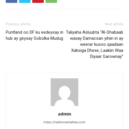
Previous article
Next article
Puntland oo DF ku eedeysay in
Taliyaha Asluubta “Al-Shabaab
hub ay geysay Gobolka Mudug
waxay Damacsan yihiin in ay
weerar kusoo qaadaan
Xabsiga Dhexe, Laakiin Waa
Diyaar Garownay”
admin
https://radiomarkabley.com