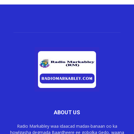
ABOUT US
Radio Markabley waa idaacad madax-banaan oo ka
howlgasha degmada Baardheere ee gobolka Gedo, waana