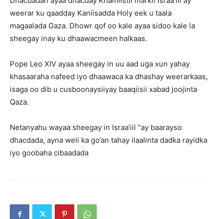
Dhacdadan ayaa dhacday Khamiistii markii Israa’iil ay
weerar ku qaadday Kaniisadda Holy eek u taala
magaalada Gaza. Dhowr qof oo kale ayaa sidoo kale la
sheegay inay ku dhaawacmeen halkaas.
Pope Leo XIV ayaa sheegay in uu aad uga xun yahay
khasaaraha nafeed iyo dhaawaca ka dhashay weerarkaas,
isaga oo dib u cusboonaysiiyay baaqiisii xabad joojinta
Qaza.
Netanyahu wayaa sheegay in Israa’iil “ay baarayso
dhacdada, ayna weli ka go’an tahay ilaalinta dadka rayidka
iyo goobaha cibaadada