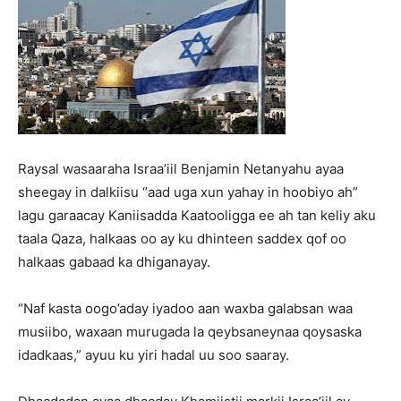
Raysal wasaaraha Israa’iil Benjamin Netanyahu ayaa
sheegay in dalkiisu “aad uga xun yahay in hoobiyo ah”
lagu garaacay Kaniisadda Kaatooligga ee ah tan keliy aku
taala Qaza, halkaas oo ay ku dhinteen saddex qof oo
halkaas gabaad ka dhiganayay.
“Naf kasta oogo’aday iyadoo aan waxba galabsan waa
musiibo, waxaan murugada la qeybsaneynaa qoysaska
idadkaas,” ayuu ku yiri hadal uu soo saaray.