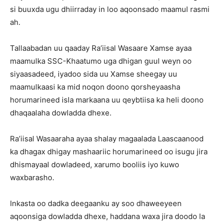
si buuxda ugu dhiirraday in loo aqoonsado maamul rasmi
ah.
Tallaabadan uu qaaday Ra’iisal Wasaare Xamse ayaa
maamulka SSC-Khaatumo uga dhigan guul weyn oo
siyaasadeed, iyadoo sida uu Xamse sheegay uu
maamulkaasi ka mid noqon doono qorsheyaasha
horumarineed isla markaana uu qeybtiisa ka heli doono
dhaqaalaha dowladda dhexe.
Ra’iisal Wasaaraha ayaa shalay magaalada Laascaanood
ka dhagax dhigay mashaariic horumarineed oo isugu jira
dhismayaal dowladeed, xarumo booliis iyo kuwo
waxbarasho.
Inkasta oo dadka deegaanku ay soo dhaweeyeen
aqoonsiga dowladda dhexe, haddana waxa jira doodo la