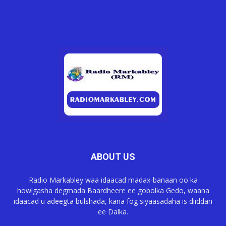
ABOUT US
Radio Markabley waa idaacad madax-banaan oo ka
howlgasha degmada Baardheere ee gobolka Gedo, waana
idaacad u adeegta bulshada, kana fog siyaasadaha is diiddan
ee Dalka.