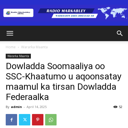
Radio
Home
Wararka Maanta
Wararka Maanta
Markabley
Dowladda Soomaaliya oo
SSC-Khaatumo u aqoonsatay
maamul ka tirsan Dowladda
(RM)
Federaalka
By
admin
-
April 14, 2025
52