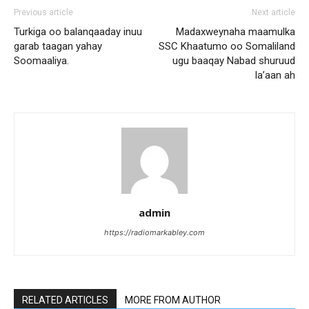
Previous article
Next article
Turkiga oo balanqaaday inuu
Madaxweynaha maamulka
garab taagan yahay
SSC Khaatumo oo Somaliland
Soomaaliya.
ugu baaqay Nabad shuruud
la’aan ah
admin
https://radiomarkabley.com
RELATED ARTICLES
MORE FROM AUTHOR