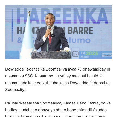
Dowladda Federaalka Soomaaliya ayaa ku dhawaaqday in
maamulka SSC-Khaatumo uu yahay maamul la mid ah
maamullada kale ee xubnaha ka ah Dowladda Federaalka
Soomaaliya.
Ra’iisal Wasaaraha Soomaaliya, Xamse Cabdi Barre, oo ka
hadlay madal soo dhaweyn ah oo habeenimadii Axadda
loogu qabtay magaalada Laascaanood, ayaa sheegay in