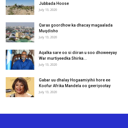
Jubbada Hoose
July 13, 2020
Qarax goordhow ka dhacay magaalada
Muqdisho
July 13, 2020
Aqalka sare oo si diiran u soo dhoweeyay
War murtiyeedka Shirka...
July 13, 2020
Gabar uu dhalay Hogaamiyihii hore ee
Koofur Afrika Mandela oo geeriyootay
July 13, 2020