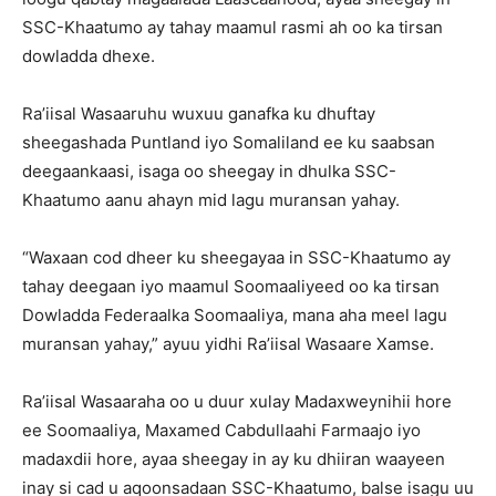
SSC-Khaatumo ay tahay maamul rasmi ah oo ka tirsan
dowladda dhexe.
Ra’iisal Wasaaruhu wuxuu ganafka ku dhuftay
sheegashada Puntland iyo Somaliland ee ku saabsan
deegaankaasi, isaga oo sheegay in dhulka SSC-
Khaatumo aanu ahayn mid lagu muransan yahay.
“Waxaan cod dheer ku sheegayaa in SSC-Khaatumo ay
tahay deegaan iyo maamul Soomaaliyeed oo ka tirsan
Dowladda Federaalka Soomaaliya, mana aha meel lagu
muransan yahay,” ayuu yidhi Ra’iisal Wasaare Xamse.
Ra’iisal Wasaaraha oo u duur xulay Madaxweynihii hore
ee Soomaaliya, Maxamed Cabdullaahi Farmaajo iyo
madaxdii hore, ayaa sheegay in ay ku dhiiran waayeen
inay si cad u aqoonsadaan SSC-Khaatumo, balse isagu uu