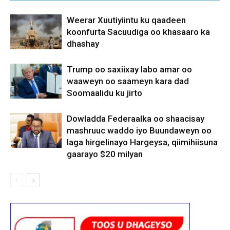
Weerar Xuutiyiintu ku qaadeen
koonfurta Sacuudiga oo khasaaro ka
dhashay
Trump oo saxiixay labo amar oo
waaweyn oo saameyn kara dad
Soomaalidu ku jirto
Dowladda Federaalka oo shaacisay
mashruuc waddo iyo Buundaweyn oo
laga hirgelinayo Hargeysa, qiimihiisuna
gaarayo $20 milyan