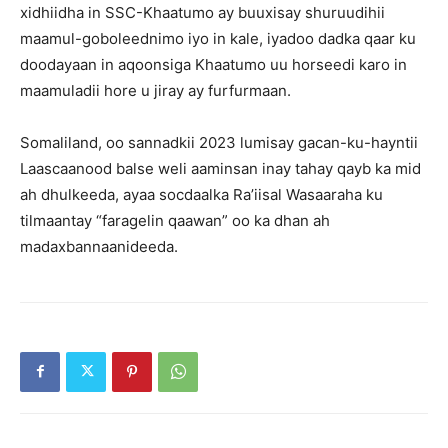
xidhiidha in SSC-Khaatumo ay buuxisay shuruudihii
maamul-goboleednimo iyo in kale, iyadoo dadka qaar ku
doodayaan in aqoonsiga Khaatumo uu horseedi karo in
maamuladii hore u jiray ay furfurmaan.
Somaliland, oo sannadkii 2023 lumisay gacan-ku-hayntii
Laascaanood balse weli aaminsan inay tahay qayb ka mid
ah dhulkeeda, ayaa socdaalka Ra’iisal Wasaaraha ku
tilmaantay “faragelin qaawan” oo ka dhan ah
madaxbannaanideeda.