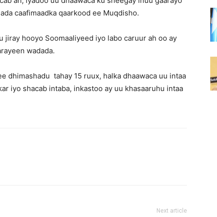
acab ah, iyadoo uu dhaawaca ku sheegay inuu gaarayo
aallada caafimaadka qaarkood ee Muqdisho.
u jiray hooyo Soomaaliyeed iyo labo caruur ah oo ay
marayeen wadada.
ee dhimashadu tahay 15 ruux, halka dhaawaca uu intaa
kar iyo shacab intaba, inkastoo ay uu khasaaruhu intaa
Next article