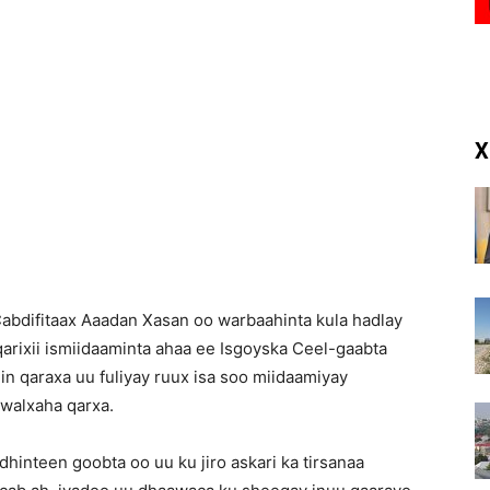
(RM)
X
abdifitaax Aaadan Xasan oo warbaahinta kula hadlay
arixii ismiidaaminta ahaa ee Isgoyska Ceel-gaabta
 in qaraxa uu fuliyay ruux isa soo miidaamiyay
 walxaha qarxa.
hinteen goobta oo uu ku jiro askari ka tirsanaa