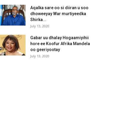
Aqalka sare oo si diiran u soo
dhoweeyay War murtiyeedka
Shirka...
July 13, 2020
Gabar uu dhalay Hogaamiyihii
hore ee Koofur Afrika Mandela
oo geeriyootay
July 13, 2020