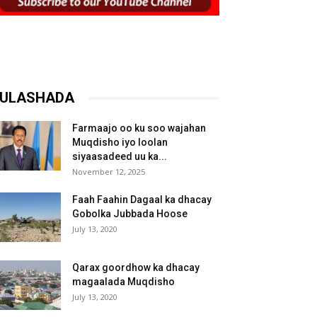
ULASHADA
Farmaajo oo ku soo wajahan
Muqdisho iyo loolan
siyaasadeed uu ka...
November 12, 2025
Faah Faahin Dagaal ka dhacay
Gobolka Jubbada Hoose
July 13, 2020
Qarax goordhow ka dhacay
magaalada Muqdisho
July 13, 2020