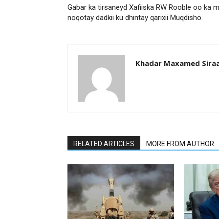
Gabar ka tirsaneyd Xafiiska RW Rooble oo ka m
noqotay dadkii ku dhintay qarixii Muqdisho.
Khadar Maxamed Sira
RELATED ARTICLES
MORE FROM AUTHOR