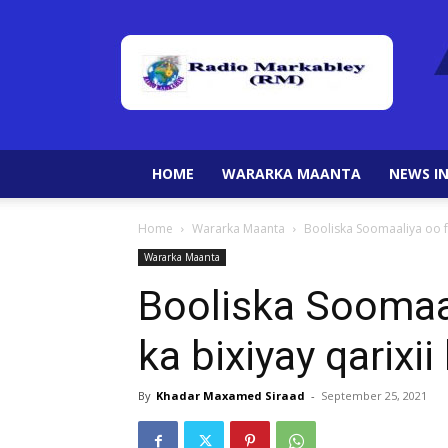
HOME
WARARKA MAANTA
NEWS IN
Home
Wararka Maanta
Booliska Soomaaliya oo f
Wararka Maanta
Booliska Soomaal
ka bixiyay qarix
By
Khadar Maxamed Siraad
-
September 25, 2021