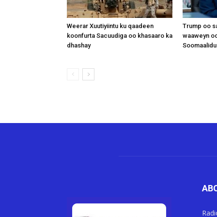
Weerar Xuutiyiintu ku qaadeen
Trump oo sa
koonfurta Sacuudiga oo khasaaro ka
waaweyn oo
dhashay
Soomaalidu 
AB
Radi