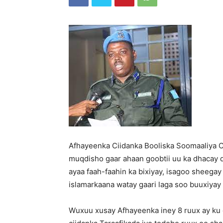
Afhayeenka Ciidanka Booliska Soomaaliya C
muqdisho gaar ahaan goobtii uu ka dhacay q
ayaa faah-faahin ka bixiyay, isagoo sheegay
islamarkaana watay gaari laga soo buuxiyay
Wuxuu xusay Afhayeenka iney 8 ruux ay ku d