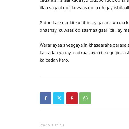
ciidanka Taraafikada iyo todobo ruux oo sh
illaa sagaal qof, kuwaas oo la dhigay isbit
Sidoo kale dadkii ku dhintay qaraxa waxaa k
dhashay, kuwaas oo saarnaa gaari xilli ay 
Warar ayaa sheegaya in khasaaraha qaraxa 
ka badan yahay, dadkaas ayaa iskugu jira as
ka badan karo.
Previous article