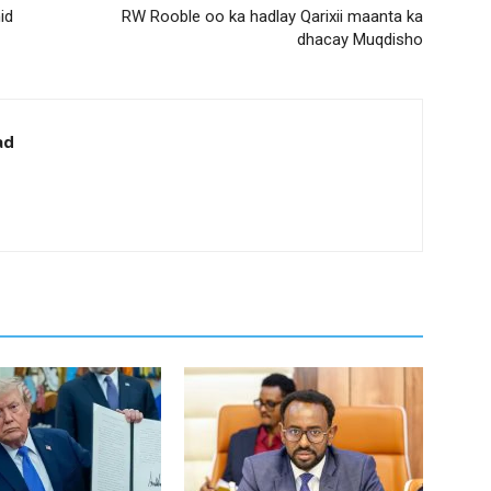
id
RW Rooble oo ka hadlay Qarixii maanta ka
dhacay Muqdisho
ad