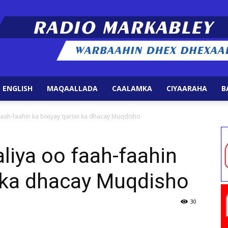
 ENGLISH
MAQAALLADA
CAALAMKA
CIYAARAHA
B
Radio
aah-faahin ka bixiyay qarixii ka dhacay Muqdisho
iya oo faah-faahin
ii ka dhacay Muqdisho
Markabley
30