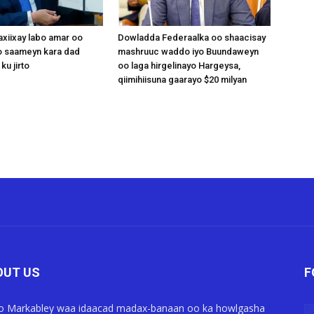
xiixay labo amar oo
Dowladda Federaalka oo shaacisay
 saameyn kara dad
mashruuc waddo iyo Buundaweyn
ku jirto
oo laga hirgelinayo Hargeysa,
qiimihiisuna gaarayo $20 milyan
OUT US
F
o Markabley waa idaacad madax-banaan oo ka howlgasha